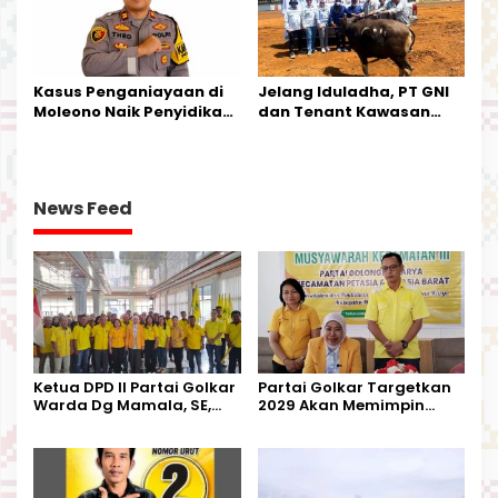
Kasus Penganiayaan di
Jelang Iduladha, PT GNI
Moleono Naik Penyidikan,
dan Tenant Kawasan
IPTU Theo Berikan
Industri Salurkan Sapi
Kesempatan Terakhir
Kurban
News Feed
Ketua DPD II Partai Golkar
Partai Golkar Targetkan
Warda Dg Mamala, SE,
2029 Akan Memimpin
Melantik Pengurus Parti
Pemerintahan Di Morut
Kecamatan Petasia dan
Kecamatan Petbar