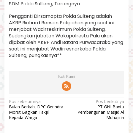
SDM Polda Sulteng, Terangnya
Pengganti Dirsamapta Polda Sulteng adalah
AKBP Richard Benson Pakpahan yang saat ini
menjabat Wadirreskrimum Polda Sulteng.
Sedangkan jabatan Wakapolresta Palu akan
dijabat oleh AKBP Andi Batara Purwacaraka yang
saat ini menjabat Wadirresnarkoba Polda
Sulteng, pungkasnya**
Ikuti Kami
N
Pos sebelumnya
Pos berikutnya
Bulan Berkah, DPC Gerindra
PT GNI Bantu
a
Morut Bagikan Takjil
Pembangunan Masjid Al
v
Kepada Warga
Muhajirin
i