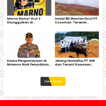
Marno Nomor Urut 2
Inisial BD Mantan Dirut PT
Diunggulkan di
Cocoman Terseret
Tandoyondo,
Dugaan Pelanggaran
Kesederhanaannya Jadi
Tata Kelola Tambang
Harapan Warga
Kalimantan Barat
Kasus Penganiayaan di
Jelang Iduladha, PT GNI
Moleono Naik Penyidikan,
dan Tenant Kawasan
IPTU Theo Berikan
Industri Salurkan Sapi
Kesempatan Terakhir
Kurban
View More