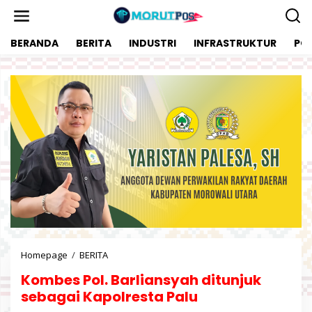
L
e
w
BERANDA
BERITA
INDUSTRI
INFRASTRUKTUR
POL
a
t
i
k
e
k
o
n
t
e
n
Homepage
/
BERITA
K
o
Kombes Pol. Barliansyah ditunjuk
m
b
sebagai Kapolresta Palu
e