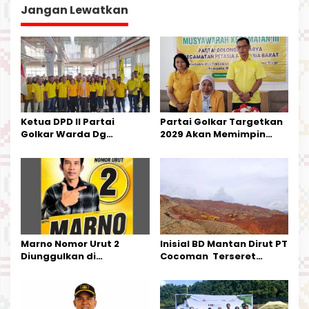
g
Jangan Lewatkan
a
s
i
p
o
s
Ketua DPD II Partai
Partai Golkar Targetkan
Golkar Warda Dg
2029 Akan Memimpin
Mamala, SE, Melantik
Pemerintahan Di Morut
Pengurus Parti
Kecamatan Petasia dan
Kecamatan Petbar
Marno Nomor Urut 2
Inisial BD Mantan Dirut PT
Diunggulkan di
Cocoman Terseret
Tandoyondo,
Dugaan Pelanggaran
Kesederhanaannya Jadi
Tata Kelola Tambang
Harapan Warga
Kalimantan Barat