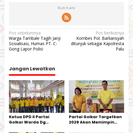
Ikuti Kami
N
Pos sebelumnya
Pos berikutnya
Warga Tambale Tagih Janji
Kombes Pol. Barliansyah
a
Sosialisasi, Humas PT. C-
ditunjuk sebagai Kapolresta
v
Gong Lapor Polisi
Palu
i
g
Jangan Lewatkan
a
s
i
p
o
s
Ketua DPD II Partai
Partai Golkar Targetkan
Golkar Warda Dg
2029 Akan Memimpin
Mamala, SE, Melantik
Pemerintahan Di Morut
Pengurus Parti