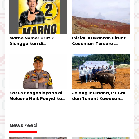
Kecamatan Petasia dan
Kecamatan Petbar
Marno Nomor Urut 2
Inisial BD Mantan Dirut PT
Diunggulkan di
Cocoman Terseret
Tandoyondo,
Dugaan Pelanggaran
Kesederhanaannya Jadi
Tata Kelola Tambang
Harapan Warga
Kalimantan Barat
Kasus Penganiayaan di
Jelang Iduladha, PT GNI
Moleono Naik Penyidikan,
dan Tenant Kawasan
IPTU Theo Berikan
Industri Salurkan Sapi
Kesempatan Terakhir
Kurban
News Feed