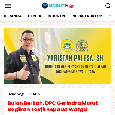
L
e
w
BERANDA
BERITA
INDUSTRI
INFRASTRUKTUR
POL
a
t
i
k
e
k
o
n
t
e
n
Homepage
/
BERITA
B
u
Bulan Berkah, DPC Gerindra Morut
l
a
Bagikan Takjil Kepada Warga
n