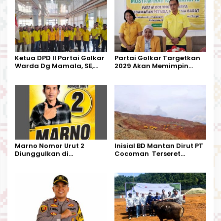
Ketua DPD II Partai Golkar
Partai Golkar Targetkan
Warda Dg Mamala, SE,
2029 Akan Memimpin
Melantik Pengurus Parti
Pemerintahan Di Morut
Kecamatan Petasia dan
Kecamatan Petbar
Marno Nomor Urut 2
Inisial BD Mantan Dirut PT
Diunggulkan di
Cocoman Terseret
Tandoyondo,
Dugaan Pelanggaran
Kesederhanaannya Jadi
Tata Kelola Tambang
Harapan Warga
Kalimantan Barat