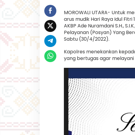
s
p
a
MOROWALI UTARA- Untuk mem
m
arus mudik Hari Raya Idul Fitri
d
AKBP Ade Nuramdani S.H., S.I
a
Pelayanan (Posyan) Yang Ber
n
Sabtu (30/4/2022).
P
o
s
Kapolres menekankan kepada
y
yang bertugas agar melayani
a
n
L
e
b
a
r
a
n
-
2
0
2
2