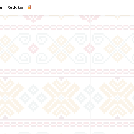
er
Redaksi