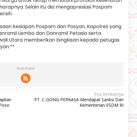
au warga untuk tetap mematuhi protokol kesehatan
harapnya. Selain itu dia mengapresiasi Pospam
ersih.
saan kesiapan Pospam dan Posyan, Kapolres yang
Danramil Lembo dan Danramil Petasia serta
ali Utara memberikan bingkisan kepada petugas
yan.**
Ikuti Kami
Pos berikutnya
iapkan
PT. C-GONG PERKASA Mendapat Sanksi Dari
 Poso
Kementerian ESDM RI