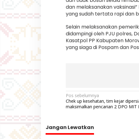
dan tidak bosan selalu himb
dan melaksanakan vaksinasi” 
yang sudah tertata rapi dan b
Selain melaksanakan pemerik
didampingi oleh PJU polres, 
Kasatpol PP Kabupaten Morow
yang siaga di Pospam dan Pos
N
Pos sebelumnya
Chek up kesehatan, tim kejar dipers
a
maksimalkan pencarian 2 DPO MIT
v
i
Jangan Lewatkan
g