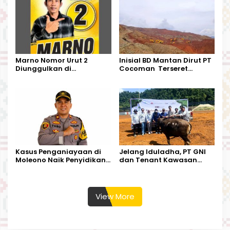
Kecamatan Petbar
Marno Nomor Urut 2
Inisial BD Mantan Dirut PT
Diunggulkan di
Cocoman Terseret
Tandoyondo,
Dugaan Pelanggaran
Kesederhanaannya Jadi
Tata Kelola Tambang
Harapan Warga
Kalimantan Barat
Kasus Penganiayaan di
Jelang Iduladha, PT GNI
Moleono Naik Penyidikan,
dan Tenant Kawasan
IPTU Theo Berikan
Industri Salurkan Sapi
Kesempatan Terakhir
Kurban
View More