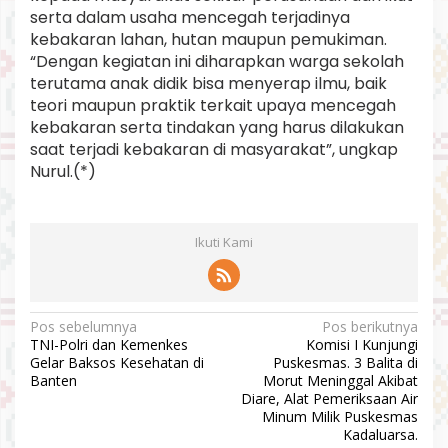
serta dalam usaha mencegah terjadinya
kebakaran lahan, hutan maupun pemukiman.
“Dengan kegiatan ini diharapkan warga sekolah
terutama anak didik bisa menyerap ilmu, baik
teori maupun praktik terkait upaya mencegah
kebakaran serta tindakan yang harus dilakukan
saat terjadi kebakaran di masyarakat”, ungkap
Nurul.(*)
Ikuti Kami
N
Pos sebelumnya
Pos berikutnya
TNI-Polri dan Kemenkes
Komisi I Kunjungi
a
Gelar Baksos Kesehatan di
Puskesmas. 3 Balita di
v
Banten
Morut Meninggal Akibat
Diare, Alat Pemeriksaan Air
i
Minum Milik Puskesmas
Kadaluarsa.
g