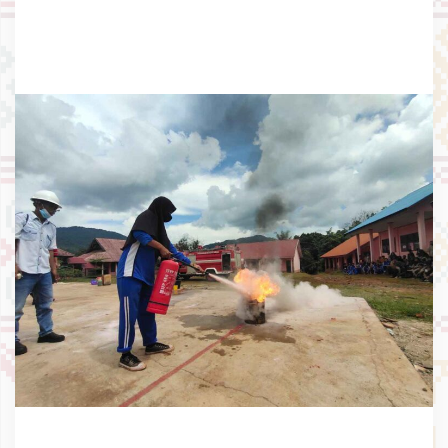
A
J
A
R
,
S
U
K
S
E
S
K
A
N
B
U
L
A
N
P
E
N
D
I
D