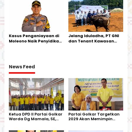
Harapan Warga
Kalimantan Barat
Kasus Penganiayaan di
Jelang Iduladha, PT GNI
Moleono Naik Penyidikan,
dan Tenant Kawasan
IPTU Theo Berikan
Industri Salurkan Sapi
Kesempatan Terakhir
Kurban
News Feed
Ketua DPD II Partai Golkar
Partai Golkar Targetkan
Warda Dg Mamala, SE,
2029 Akan Memimpin
Melantik Pengurus Parti
Pemerintahan Di Morut
Kecamatan Petasia dan