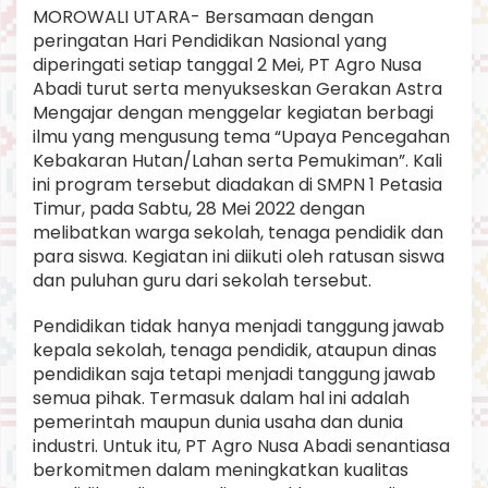
I
MOROWALI UTARA- Bersamaan dengan
K
peringatan Hari Pendidikan Nasional yang
A
diperingati setiap tanggal 2 Mei, PT Agro Nusa
N
Abadi turut serta menyukseskan Gerakan Astra
Mengajar dengan menggelar kegiatan berbagi
ilmu yang mengusung tema “Upaya Pencegahan
Kebakaran Hutan/Lahan serta Pemukiman”. Kali
ini program tersebut diadakan di SMPN 1 Petasia
Timur, pada Sabtu, 28 Mei 2022 dengan
melibatkan warga sekolah, tenaga pendidik dan
para siswa. Kegiatan ini diikuti oleh ratusan siswa
dan puluhan guru dari sekolah tersebut.
Pendidikan tidak hanya menjadi tanggung jawab
kepala sekolah, tenaga pendidik, ataupun dinas
pendidikan saja tetapi menjadi tanggung jawab
semua pihak. Termasuk dalam hal ini adalah
pemerintah maupun dunia usaha dan dunia
industri. Untuk itu, PT Agro Nusa Abadi senantiasa
berkomitmen dalam meningkatkan kualitas