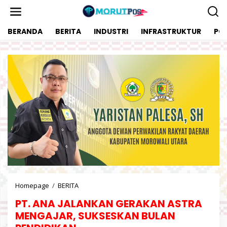
L
e
w
BERANDA
BERITA
INDUSTRI
INFRASTRUKTUR
POL
a
t
i
k
e
k
o
n
t
e
n
Homepage
/
BERITA
P
T
PT. ANA JALANKAN GERAKAN ASTRA
.
A
MENGAJAR, SUKSESKAN BULAN
N