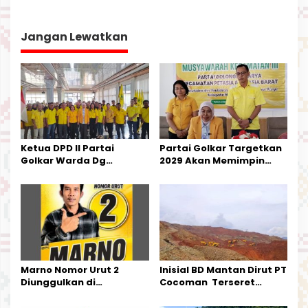
a
s
Jangan Lewatkan
i
p
o
s
Ketua DPD II Partai
Partai Golkar Targetkan
Golkar Warda Dg
2029 Akan Memimpin
Mamala, SE, Melantik
Pemerintahan Di Morut
Pengurus Parti
Kecamatan Petasia dan
Kecamatan Petbar
Marno Nomor Urut 2
Inisial BD Mantan Dirut PT
Diunggulkan di
Cocoman Terseret
Tandoyondo,
Dugaan Pelanggaran
Kesederhanaannya Jadi
Tata Kelola Tambang