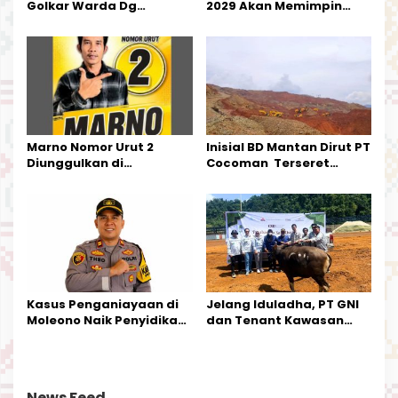
Golkar Warda Dg
2029 Akan Memimpin
Mamala, SE, Melantik
Pemerintahan Di Morut
Pengurus Parti
Kecamatan Petasia dan
Kecamatan Petbar
Marno Nomor Urut 2
Inisial BD Mantan Dirut PT
Diunggulkan di
Cocoman Terseret
Tandoyondo,
Dugaan Pelanggaran
Kesederhanaannya Jadi
Tata Kelola Tambang
Harapan Warga
Kalimantan Barat
Kasus Penganiayaan di
Jelang Iduladha, PT GNI
Moleono Naik Penyidikan,
dan Tenant Kawasan
IPTU Theo Berikan
Industri Salurkan Sapi
Kesempatan Terakhir
Kurban
News Feed