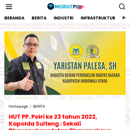
L
e
w
BERANDA
BERITA
INDUSTRI
INFRASTRUKTUR
POL
a
t
i
k
e
k
o
n
t
e
n
Homepage
/
BERITA
H
U
HUT PP. Polri ke 23 tahun 2022,
T
P
Kapolda Sulteng : Sekali
P