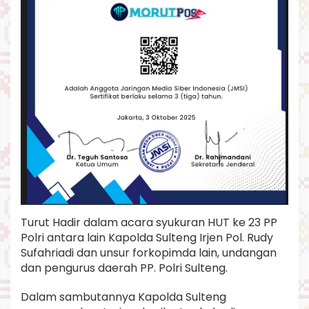
l
u
s
e
t
i
a
k
e
p
a
d
a
B
h
a
y
Turut Hadir dalam acara syukuran HUT ke 23 PP
a
n
Polri antara lain Kapolda Sulteng Irjen Pol. Rudy
g
Sufahriadi dan unsur forkopimda lain, undangan
k
dan pengurus daerah PP. Polri Sulteng.
a
r
Dalam sambutannya Kapolda Sulteng
a