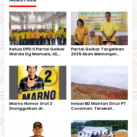
Ketua DPD II Partai Golkar
Partai Golkar Targetkan
Warda Dg Mamala, SE,
2029 Akan Memimpin
Melantik Pengurus Parti
Pemerintahan Di Morut
Kecamatan Petasia dan
Kecamatan Petbar
Marno Nomor Urut 2
Inisial BD Mantan Dirut PT
Diunggulkan di
Cocoman Terseret
Tandoyondo,
Dugaan Pelanggaran
Kesederhanaannya Jadi
Tata Kelola Tambang
Harapan Warga
Kalimantan Barat