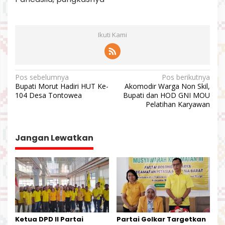
Ikuti Kami
N
Pos sebelumnya
Pos berikutnya
Bupati Morut Hadiri HUT Ke-
Akomodir Warga Non Skil,
a
104 Desa Tontowea
Bupati dan HOD GNI MOU
v
Pelatihan Karyawan
i
g
Jangan Lewatkan
a
s
i
p
o
s
Ketua DPD II Partai
Partai Golkar Targetkan