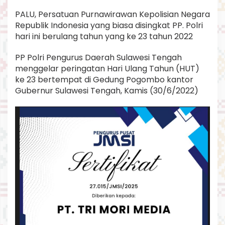
r
PALU, Persatuan Purnawirawan Kepolisian Negara
a
t
Republik Indonesia yang biasa disingkat PP. Polri
e
hari ini berulang tahun yang ke 23 tahun 2022
t
a
PP Polri Pengurus Daerah Sulawesi Tengah
p
menggelar peringatan Hari Ulang Tahun (HUT)
B
h
ke 23 bertempat di Gedung Pogombo kantor
a
Gubernur Sulawesi Tengah, Kamis (30/6/2022)
y
a
n
g
k
a
r
a
d
a
n
s
e
l
a