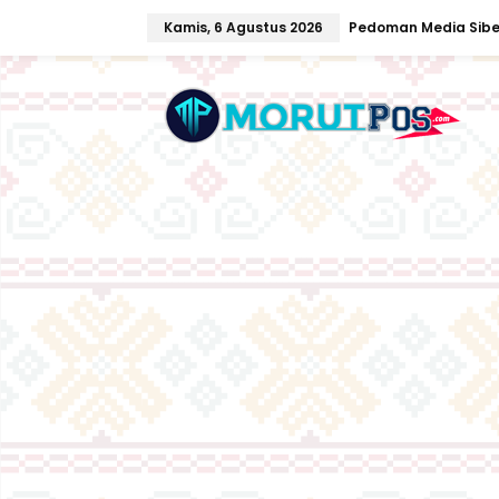
L
Kamis, 6 Agustus 2026
Pedoman Media Sibe
e
w
a
t
i
k
e
k
o
n
t
e
n