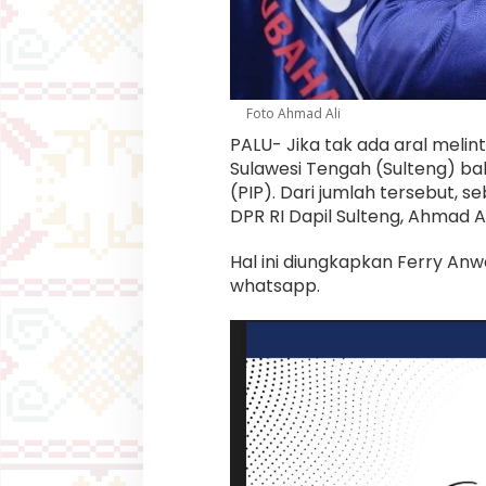
m
a
B
e
a
s
Foto Ahmad Ali
i
s
PALU- Jika tak ada aral melint
w
Sulawesi Tengah (Sulteng) ba
a
(PIP). Dari jumlah tersebut,
P
DPR RI Dapil Sulteng, Ahmad Al
I
P
,
Hal ini diungkapkan Ferry Anwa
2
whatsapp.
8
0
0
d
i
A
n
t
a
r