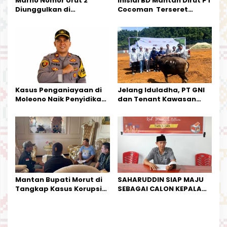
Marno Nomor Urut 2
Inisial BD Mantan Dirut PT
Diunggulkan di
Cocoman Terseret
Tandoyondo,
Dugaan Pelanggaran
Kesederhanaannya Jadi
Tata Kelola Tambang
Harapan Warga
Kalimantan Barat
Kasus Penganiayaan di
Jelang Iduladha, PT GNI
Moleono Naik Penyidikan,
dan Tenant Kawasan
IPTU Theo Berikan
Industri Salurkan Sapi
Kesempatan Terakhir
Kurban
Mantan Bupati Morut di
SAHARUDDIN SIAP MAJU
Tangkap Kasus Korupsi
SEBAGAI CALON KEPALA
Perjalanan Dinas
DESA BUNTA