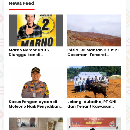
News Feed
Marno Nomor Urut 2
Inisial BD Mantan Dirut PT
Diunggulkan di
Cocoman Terseret
Tandoyondo,
Dugaan Pelanggaran
Kesederhanaannya Jadi
Tata Kelola Tambang
Harapan Warga
Kalimantan Barat
Kasus Penganiayaan di
Jelang Iduladha, PT GNI
Moleono Naik Penyidikan,
dan Tenant Kawasan
IPTU Theo Berikan
Industri Salurkan Sapi
Kesempatan Terakhir
Kurban