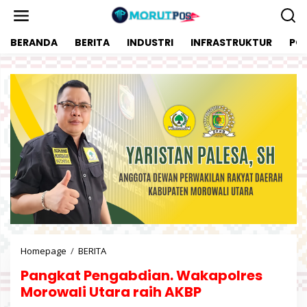
L
e
w
BERANDA
BERITA
INDUSTRI
INFRASTRUKTUR
POL
a
t
i
k
e
k
o
n
t
e
n
Homepage
/
BERITA
P
a
Pangkat Pengabdian. Wakapolres
n
g
Morowali Utara raih AKBP
k