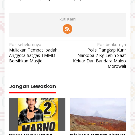
Ikuti Kami
N
Pos sebelumnya
Pos berikutnya
Muliakan Tempat Ibadah,
Polisi Tangkap Kurir
a
Anggota Satgas TMMD
Narkoba 2 Kg Lebih Saat
v
Bersihkan Masjid
Keluar Dari Bandara Maleo
Morowali
i
g
a
Jangan Lewatkan
s
i
p
o
s