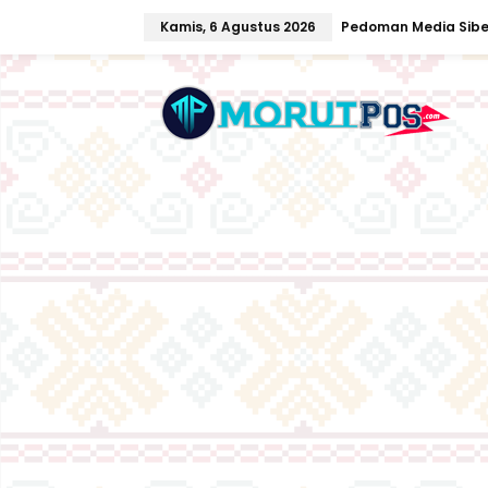
L
Kamis, 6 Agustus 2026
Pedoman Media Sibe
e
w
a
t
i
k
e
k
o
n
t
e
n