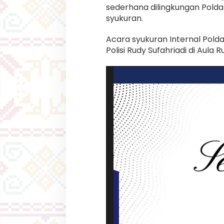
a
sederhana dilingkungan Pold
n
syukuran.
k
e
-
Acara syukuran Internal Polda
7
Polisi Rudy Sufahriadi di Aula
4