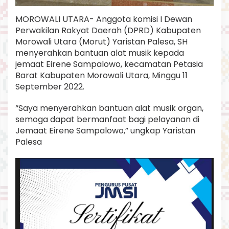
s
t
MOROWALI UTARA- Anggota komisi I Dewan
a
Perwakilan Rakyat Daerah (DPRD) Kabupaten
n
Morowali Utara (Morut) Yaristan Palesa, SH
P
menyerahkan bantuan alat musik kepada
a
l
jemaat Eirene Sampalowo, kecamatan Petasia
e
Barat Kabupaten Morowali Utara, Minggu 11
s
September 2022.
a
S
“Saya menyerahkan bantuan alat musik organ,
e
r
semoga dapat bermanfaat bagi pelayanan di
a
Jemaat Eirene Sampalowo,” ungkap Yaristan
h
Palesa
k
a
n
Y
a
n
g
B
a
r