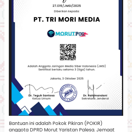
u
U
n
t
u
k
B
a
n
t
u
J
e
m
a
a
t
E
i
r
e
n
e
Bantuan ini adalah Pokok Pikiran (POKIR)
S
anggota DPRD Morut Yaristan Palesa. Jemaat
a