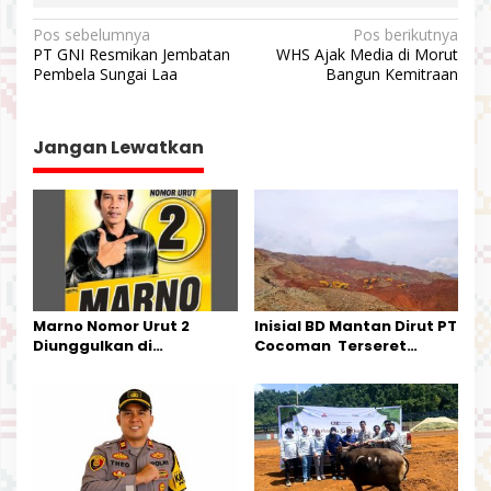
N
Pos sebelumnya
Pos berikutnya
PT GNI Resmikan Jembatan
WHS Ajak Media di Morut
a
Pembela Sungai Laa
Bangun Kemitraan
v
i
Jangan Lewatkan
g
a
s
i
p
o
Marno Nomor Urut 2
Inisial BD Mantan Dirut PT
s
Diunggulkan di
Cocoman Terseret
Tandoyondo,
Dugaan Pelanggaran
Kesederhanaannya Jadi
Tata Kelola Tambang
Harapan Warga
Kalimantan Barat