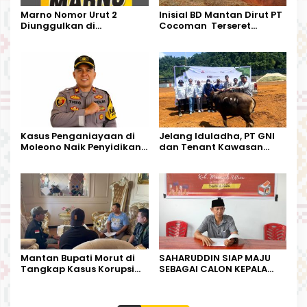
Marno Nomor Urut 2
Inisial BD Mantan Dirut PT
Diunggulkan di
Cocoman Terseret
Tandoyondo,
Dugaan Pelanggaran
Kesederhanaannya Jadi
Tata Kelola Tambang
Harapan Warga
Kalimantan Barat
Kasus Penganiayaan di
Jelang Iduladha, PT GNI
Moleono Naik Penyidikan,
dan Tenant Kawasan
IPTU Theo Berikan
Industri Salurkan Sapi
Kesempatan Terakhir
Kurban
Mantan Bupati Morut di
SAHARUDDIN SIAP MAJU
Tangkap Kasus Korupsi
SEBAGAI CALON KEPALA
Perjalanan Dinas
DESA BUNTA