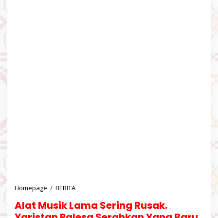
Homepage
/
BERITA
A
l
Alat Musik Lama Sering Rusak.
a
t
Yaristan Palesa Serahkan Yang Baru