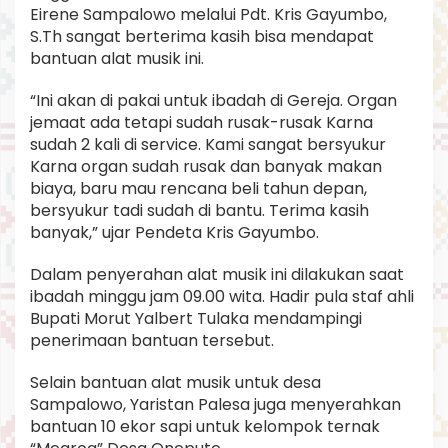
Eirene Sampalowo melalui Pdt. Kris Gayumbo,
m
p
S.Th sangat berterima kasih bisa mendapat
a
bantuan alat musik ini.
l
o
“Ini akan di pakai untuk ibadah di Gereja. Organ
w
jemaat ada tetapi sudah rusak-rusak Karna
o
.
sudah 2 kali di service. Kami sangat bersyukur
Karna organ sudah rusak dan banyak makan
biaya, baru mau rencana beli tahun depan,
bersyukur tadi sudah di bantu. Terima kasih
banyak,” ujar Pendeta Kris Gayumbo.
Dalam penyerahan alat musik ini dilakukan saat
ibadah minggu jam 09.00 wita. Hadir pula staf ahli
Bupati Morut Yalbert Tulaka mendampingi
penerimaan bantuan tersebut.
Selain bantuan alat musik untuk desa
Sampalowo, Yaristan Palesa juga menyerahkan
bantuan 10 ekor sapi untuk kelompok ternak