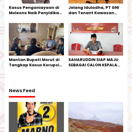
Kasus Penganiayaan di
Jelang Iduladha, PT GNI
Moleono Naik Penyidikan,
dan Tenant Kawasan
IPTU Theo Berikan
Industri Salurkan Sapi
Kesempatan Terakhir
Kurban
Mantan Bupati Morut di
SAHARUDDIN SIAP MAJU
Tangkap Kasus Korupsi
SEBAGAI CALON KEPALA
Perjalanan Dinas
DESA BUNTA
News Feed