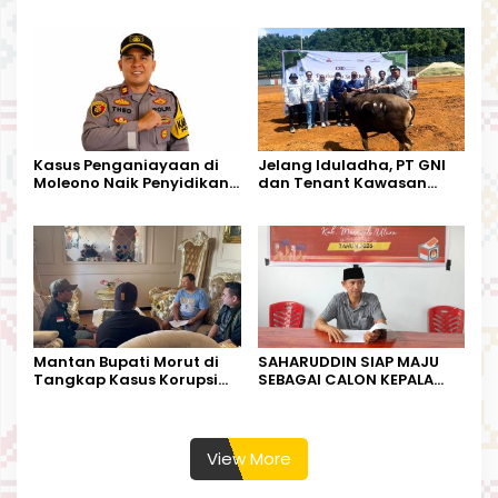
Tandoyondo,
Dugaan Pelanggaran
Kesederhanaannya Jadi
Tata Kelola Tambang
Harapan Warga
Kalimantan Barat
Kasus Penganiayaan di
Jelang Iduladha, PT GNI
Moleono Naik Penyidikan,
dan Tenant Kawasan
IPTU Theo Berikan
Industri Salurkan Sapi
Kesempatan Terakhir
Kurban
Mantan Bupati Morut di
SAHARUDDIN SIAP MAJU
Tangkap Kasus Korupsi
SEBAGAI CALON KEPALA
Perjalanan Dinas
DESA BUNTA
View More