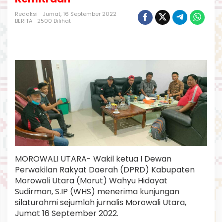
j
a
Redaksi
Jumat, 16 September 2022
BERITA
2500 Dilihat
k
M
e
d
i
a
d
i
M
o
r
u
t
B
a
n
MOROWALI UTARA- Wakil ketua I Dewan
g
Perwakilan Rakyat Daerah (DPRD) Kabupaten
u
Morowali Utara (Morut) Wahyu Hidayat
n
Sudirman, S.IP (WHS) menerima kunjungan
K
e
silaturahmi sejumlah jurnalis Morowali Utara,
m
Jumat 16 September 2022.
i