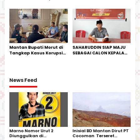
IPTU Theo Berikan
Industri Salurkan Sapi
Kesempatan Terakhir
Kurban
Mantan Bupati Morut di
SAHARUDDIN SIAP MAJU
Tangkap Kasus Korupsi
SEBAGAI CALON KEPALA
Perjalanan Dinas
DESA BUNTA
News Feed
Marno Nomor Urut 2
Inisial BD Mantan Dirut PT
Diunggulkan di
Cocoman Terseret