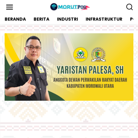
L
e
w
BERANDA
BERITA
INDUSTRI
INFRASTRUKTUR
POL
a
t
i
k
e
k
o
n
t
e
n