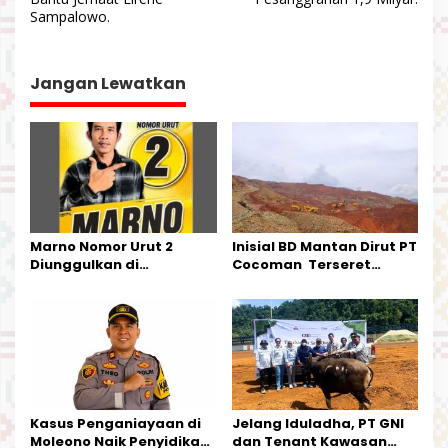
i
Sampalowo.
g
a
Jangan Lewatkan
s
i
p
o
s
Marno Nomor Urut 2
Inisial BD Mantan Dirut PT
Diunggulkan di
Cocoman Terseret
Tandoyondo,
Dugaan Pelanggaran
Kesederhanaannya Jadi
Tata Kelola Tambang
Harapan Warga
Kalimantan Barat
Kasus Penganiayaan di
Jelang Iduladha, PT GNI
Moleono Naik Penyidikan,
dan Tenant Kawasan