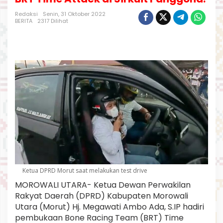
a
D
Redaksi
Senin, 31 Oktober 2022
BERITA
2317 Dilihat
P
R
D
M
o
r
u
t
H
a
d
i
r
i
P
e
m
Ketua DPRD Morut saat melakukan test drive
b
MOROWALI UTARA- Ketua Dewan Perwakilan
u
k
Rakyat Daerah (DPRD) Kabupaten Morowali
a
Utara (Morut) Hj. Megawati Ambo Ada, S.IP hadiri
a
pembukaan Bone Racing Team (BRT) Time
n