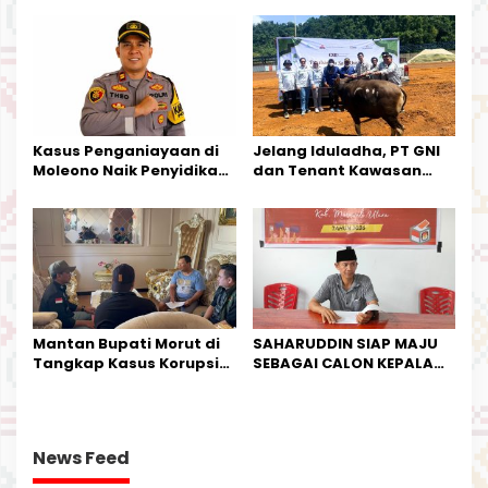
Kesederhanaannya Jadi
Tata Kelola Tambang
Harapan Warga
Kalimantan Barat
Kasus Penganiayaan di
Jelang Iduladha, PT GNI
Moleono Naik Penyidikan,
dan Tenant Kawasan
IPTU Theo Berikan
Industri Salurkan Sapi
Kesempatan Terakhir
Kurban
Mantan Bupati Morut di
SAHARUDDIN SIAP MAJU
Tangkap Kasus Korupsi
SEBAGAI CALON KEPALA
Perjalanan Dinas
DESA BUNTA
News Feed