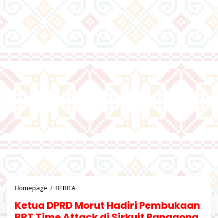
Homepage
/
BERITA
K
e
Ketua DPRD Morut Hadiri Pembukaan
t
u
BRT Time Attack di Sirkuit Panggona.