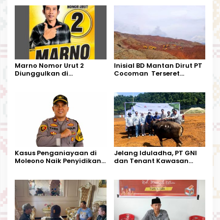
Marno Nomor Urut 2
Inisial BD Mantan Dirut PT
Diunggulkan di
Cocoman Terseret
Tandoyondo,
Dugaan Pelanggaran
Kesederhanaannya Jadi
Tata Kelola Tambang
Harapan Warga
Kalimantan Barat
Kasus Penganiayaan di
Jelang Iduladha, PT GNI
Moleono Naik Penyidikan,
dan Tenant Kawasan
IPTU Theo Berikan
Industri Salurkan Sapi
Kesempatan Terakhir
Kurban