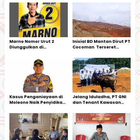
p
o
s
Marno Nomor Urut 2
Inisial BD Mantan Dirut PT
Diunggulkan di
Cocoman Terseret
Tandoyondo,
Dugaan Pelanggaran
Kesederhanaannya Jadi
Tata Kelola Tambang
Harapan Warga
Kalimantan Barat
Kasus Penganiayaan di
Jelang Iduladha, PT GNI
Moleono Naik Penyidikan,
dan Tenant Kawasan
IPTU Theo Berikan
Industri Salurkan Sapi
Kesempatan Terakhir
Kurban