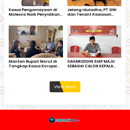
Kasus Penganiayaan di
Jelang Iduladha, PT GNI
Moleono Naik Penyidikan,
dan Tenant Kawasan
IPTU Theo Berikan
Industri Salurkan Sapi
Kesempatan Terakhir
Kurban
Mantan Bupati Morut di
SAHARUDDIN SIAP MAJU
Tangkap Kasus Korupsi
SEBAGAI CALON KEPALA
Perjalanan Dinas
DESA BUNTA
View More