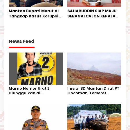
Mantan Bupati Morut di
SAHARUDDIN SIAP MAJU
Tangkap Kasus Korupsi
SEBAGAI CALON KEPALA
Perjalanan Dinas
DESA BUNTA
News Feed
Marno Nomor Urut 2
Inisial BD Mantan Dirut PT
Diunggulkan di
Cocoman Terseret
Tandoyondo,
Dugaan Pelanggaran
Kesederhanaannya Jadi
Tata Kelola Tambang
Harapan Warga
Kalimantan Barat