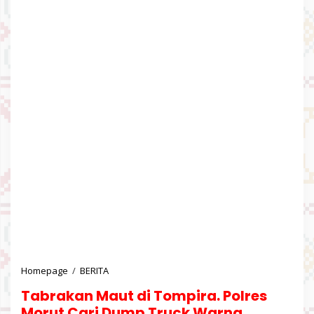
Homepage
/
BERITA
T
a
Tabrakan Maut di Tompira. Polres
b
r
Morut Cari Dump Truck Warna