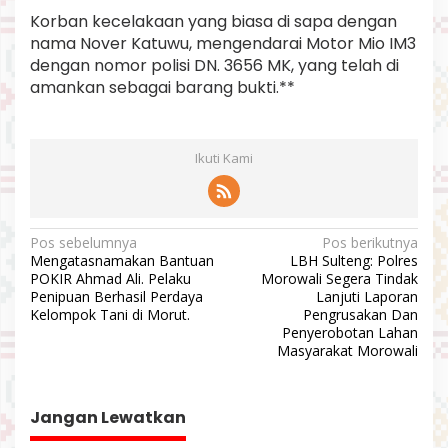
Korban kecelakaan yang biasa di sapa dengan
nama Nover Katuwu, mengendarai Motor Mio IM3
dengan nomor polisi DN. 3656 MK, yang telah di
amankan sebagai barang bukti.**
Ikuti Kami
N
Pos sebelumnya
Pos berikutnya
Mengatasnamakan Bantuan
LBH Sulteng: Polres
a
POKIR Ahmad Ali. Pelaku
Morowali Segera Tindak
v
Penipuan Berhasil Perdaya
Lanjuti Laporan
Kelompok Tani di Morut.
Pengrusakan Dan
i
Penyerobotan Lahan
Masyarakat Morowali
g
a
s
Jangan Lewatkan
i