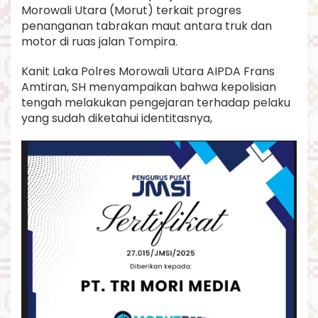
o
Morowali Utara (Morut) terkait progres
r
penanganan tabrakan maut antara truk dan
u
motor di ruas jalan Tompira.
t
C
Kanit Laka Polres Morowali Utara AIPDA Frans
a
r
Amtiran, SH menyampaikan bahwa kepolisian
i
tengah melakukan pengejaran terhadap pelaku
D
yang sudah diketahui identitasnya,
u
m
p
T
r
u
c
k
W
a
r
n
a
M
e
r