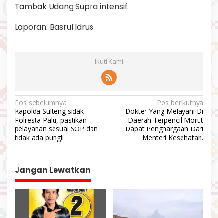
Tambak Udang Supra intensif.
Laporan: Basrul Idrus
Ikuti Kami
N
Pos sebelumnya
Pos berikutnya
Kapolda Sulteng sidak
Dokter Yang Melayani Di
a
Polresta Palu, pastikan
Daerah Terpencil Morut
v
pelayanan sesuai SOP dan
Dapat Penghargaan Dari
tidak ada pungli
Menteri Kesehatan.
i
g
a
Jangan Lewatkan
s
i
p