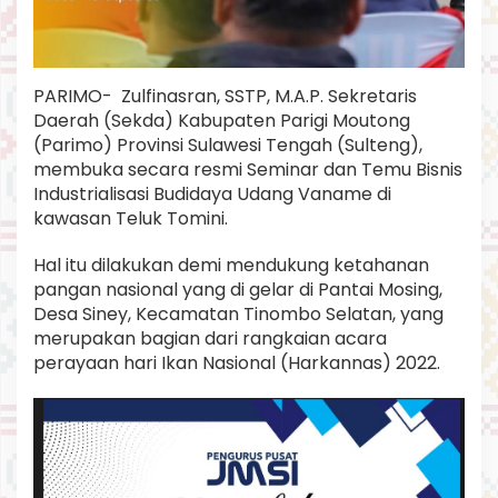
m
u
B
i
PARIMO- Zulfinasran, SSTP, M.A.P. Sekretaris
s
n
Daerah (Sekda) Kabupaten Parigi Moutong
i
(Parimo) Provinsi Sulawesi Tengah (Sulteng),
s
membuka secara resmi Seminar dan Temu Bisnis
d
Industrialisasi Budidaya Udang Vaname di
i
P
kawasan Teluk Tomini.
a
n
Hal itu dilakukan demi mendukung ketahanan
t
pangan nasional yang di gelar di Pantai Mosing,
a
Desa Siney, Kecamatan Tinombo Selatan, yang
i
M
merupakan bagian dari rangkaian acara
o
perayaan hari Ikan Nasional (Harkannas) 2022.
s
i
n
g