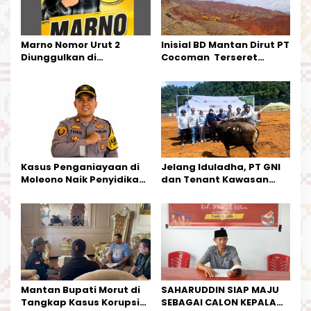
o
s
Marno Nomor Urut 2
Inisial BD Mantan Dirut PT
Diunggulkan di
Cocoman Terseret
Tandoyondo,
Dugaan Pelanggaran
Kesederhanaannya Jadi
Tata Kelola Tambang
Harapan Warga
Kalimantan Barat
Kasus Penganiayaan di
Jelang Iduladha, PT GNI
Moleono Naik Penyidikan,
dan Tenant Kawasan
IPTU Theo Berikan
Industri Salurkan Sapi
Kesempatan Terakhir
Kurban
Mantan Bupati Morut di
SAHARUDDIN SIAP MAJU
Tangkap Kasus Korupsi
SEBAGAI CALON KEPALA