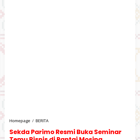
Homepage
/
BERITA
S
e
Sekda Parimo Resmi Buka Seminar
k
d
Temu Bisnis di Pantai Mosing