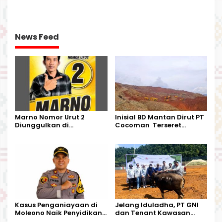
Perjalanan Dinas
DESA BUNTA
News Feed
Marno Nomor Urut 2
Inisial BD Mantan Dirut PT
Diunggulkan di
Cocoman Terseret
Tandoyondo,
Dugaan Pelanggaran
Kesederhanaannya Jadi
Tata Kelola Tambang
Harapan Warga
Kalimantan Barat
Kasus Penganiayaan di
Jelang Iduladha, PT GNI
Moleono Naik Penyidikan,
dan Tenant Kawasan
IPTU Theo Berikan
Industri Salurkan Sapi