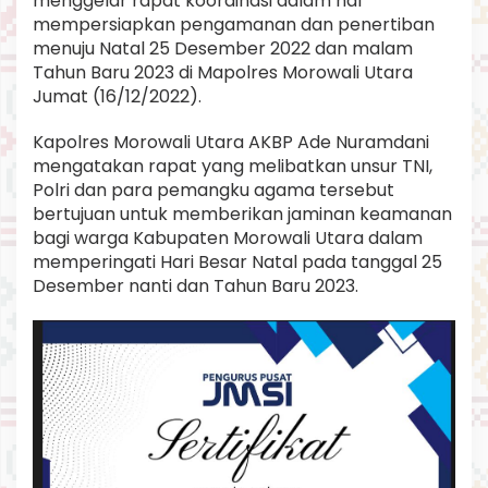
menggelar rapat koordinasi dalam hal
i
mempersiapkan pengamanan dan penertiban
l
menuju Natal 25 Desember 2022 dan malam
A
Tahun Baru 2023 di Mapolres Morowali Utara
m
a
Jumat (16/12/2022).
n
k
Kapolres Morowali Utara AKBP Ade Nuramdani
a
mengatakan rapat yang melibatkan unsur TNI,
n
Polri dan para pemangku agama tersebut
N
a
bertujuan untuk memberikan jaminan keamanan
t
bagi warga Kabupaten Morowali Utara dalam
a
memperingati Hari Besar Natal pada tanggal 25
l
Desember nanti dan Tahun Baru 2023.
d
a
n
T
a
h
u
n
B
a
r