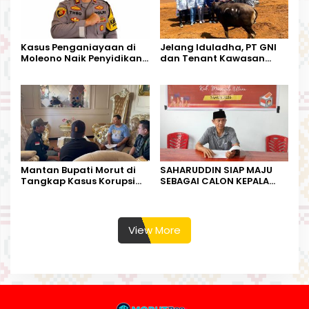
Kasus Penganiayaan di
Jelang Iduladha, PT GNI
Moleono Naik Penyidikan,
dan Tenant Kawasan
IPTU Theo Berikan
Industri Salurkan Sapi
Kesempatan Terakhir
Kurban
Mantan Bupati Morut di
SAHARUDDIN SIAP MAJU
Tangkap Kasus Korupsi
SEBAGAI CALON KEPALA
Perjalanan Dinas
DESA BUNTA
View More