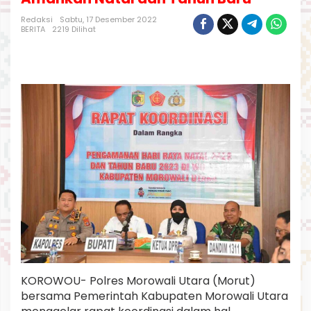
e
s
Redaksi
Sabtu, 17 Desember 2022
BERITA
2219 Dilihat
M
o
r
u
t
T
e
r
j
u
n
k
a
n
3
3
2
P
e
r
KOROWOU- Polres Morowali Utara (Morut)
s
o
bersama Pemerintah Kabupaten Morowali Utara
n