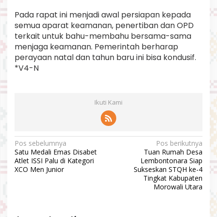
Pada rapat ini menjadi awal persiapan kepada
semua aparat keamanan, penertiban dan OPD
terkait untuk bahu-membahu bersama-sama
menjaga keamanan. Pemerintah berharap
perayaan natal dan tahun baru ini bisa kondusif.
*V4-N
Ikuti Kami
N
Pos sebelumnya
Pos berikutnya
Satu Medali Emas Disabet
Tuan Rumah Desa
a
Atlet ISSI Palu di Kategori
Lembontonara Siap
v
XCO Men Junior
Sukseskan STQH ke-4
Tingkat Kabupaten
i
Morowali Utara
g
a