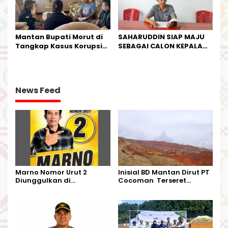
Mantan Bupati Morut di
SAHARUDDIN SIAP MAJU
Tangkap Kasus Korupsi
SEBAGAI CALON KEPALA
Perjalanan Dinas
DESA BUNTA
News Feed
Marno Nomor Urut 2
Inisial BD Mantan Dirut PT
Diunggulkan di
Cocoman Terseret
Tandoyondo,
Dugaan Pelanggaran
Kesederhanaannya Jadi
Tata Kelola Tambang
Harapan Warga
Kalimantan Barat