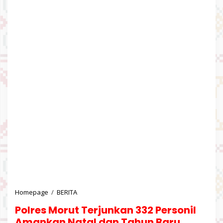
Homepage
/
BERITA
P
o
Polres Morut Terjunkan 332 Personil
l
r
Amankan Natal dan Tahun Baru