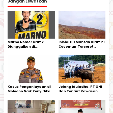
Jangan Lewatkan
s
i
p
o
s
Marno Nomor Urut 2
Inisial BD Mantan Dirut PT
Diunggulkan di
Cocoman Terseret
Tandoyondo,
Dugaan Pelanggaran
Kesederhanaannya Jadi
Tata Kelola Tambang
Harapan Warga
Kalimantan Barat
Kasus Penganiayaan di
Jelang Iduladha, PT GNI
Moleono Naik Penyidikan,
dan Tenant Kawasan
IPTU Theo Berikan
Industri Salurkan Sapi
Kesempatan Terakhir
Kurban