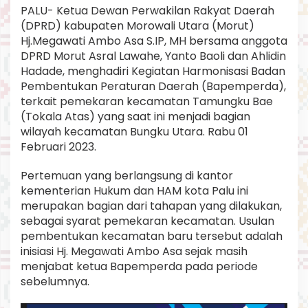
k
PALU- Ketua Dewan Perwakilan Rakyat Daerah
u
(DPRD) kabupaten Morowali Utara (Morut)
U
Hj.Megawati Ambo Asa S.IP, MH bersama anggota
t
DPRD Morut Asral Lawahe, Yanto Baoli dan Ahlidin
a
Hadade, menghadiri Kegiatan Harmonisasi Badan
r
a
Pembentukan Peraturan Daerah (Bapemperda),
terkait pemekaran kecamatan Tamungku Bae
(Tokala Atas) yang saat ini menjadi bagian
wilayah kecamatan Bungku Utara. Rabu 01
Februari 2023.
Pertemuan yang berlangsung di kantor
kementerian Hukum dan HAM kota Palu ini
merupakan bagian dari tahapan yang dilakukan,
sebagai syarat pemekaran kecamatan. Usulan
pembentukan kecamatan baru tersebut adalah
inisiasi Hj. Megawati Ambo Asa sejak masih
menjabat ketua Bapemperda pada periode
sebelumnya.