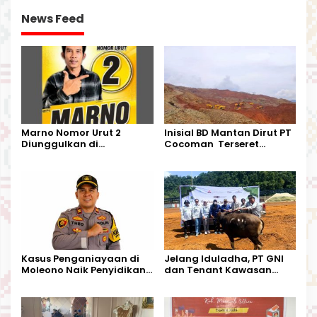
News Feed
Marno Nomor Urut 2
Inisial BD Mantan Dirut PT
Diunggulkan di
Cocoman Terseret
Tandoyondo,
Dugaan Pelanggaran
Kesederhanaannya Jadi
Tata Kelola Tambang
Harapan Warga
Kalimantan Barat
Kasus Penganiayaan di
Jelang Iduladha, PT GNI
Moleono Naik Penyidikan,
dan Tenant Kawasan
IPTU Theo Berikan
Industri Salurkan Sapi
Kesempatan Terakhir
Kurban