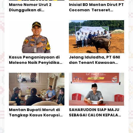
s
Marno Nomor Urut 2
Inisial BD Mantan Dirut PT
Diunggulkan di
Cocoman Terseret
Tandoyondo,
Dugaan Pelanggaran
Kesederhanaannya Jadi
Tata Kelola Tambang
Harapan Warga
Kalimantan Barat
Kasus Penganiayaan di
Jelang Iduladha, PT GNI
Moleono Naik Penyidikan,
dan Tenant Kawasan
IPTU Theo Berikan
Industri Salurkan Sapi
Kesempatan Terakhir
Kurban
Mantan Bupati Morut di
SAHARUDDIN SIAP MAJU
Tangkap Kasus Korupsi
SEBAGAI CALON KEPALA
Perjalanan Dinas
DESA BUNTA