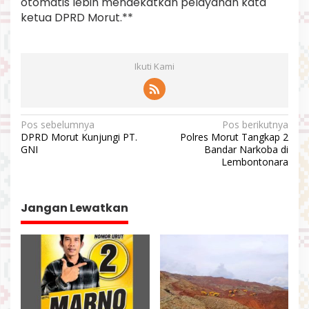
otomatis lebih mendekatkan pelayanan kata
ketua DPRD Morut.**
Ikuti Kami
N
Pos sebelumnya
Pos berikutnya
DPRD Morut Kunjungi PT.
Polres Morut Tangkap 2
a
GNI
Bandar Narkoba di
v
Lembontonara
i
g
Jangan Lewatkan
a
s
i
p
o