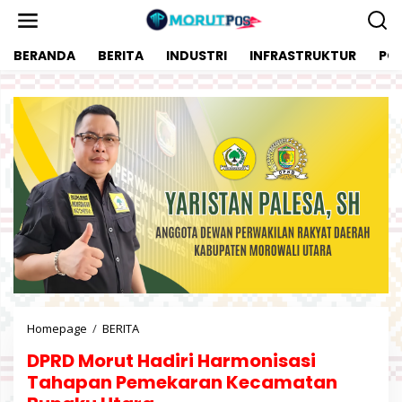
L
e
w
BERANDA
BERITA
INDUSTRI
INFRASTRUKTUR
POL
a
t
i
k
e
k
o
n
t
e
n
Homepage
/
BERITA
D
P
DPRD Morut Hadiri Harmonisasi
R
D
Tahapan Pemekaran Kecamatan
M