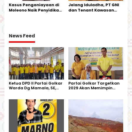
Kasus Penganiayaan di
Jelang Iduladha, PT GNI
Moleono Naik Penyidikan,
dan Tenant Kawasan
IPTU Theo Berikan
Industri Salurkan Sapi
Kesempatan Terakhir
Kurban
News Feed
Ketua DPD II Partai Golkar
Partai Golkar Targetkan
Warda Dg Mamala, SE,
2029 Akan Memimpin
Melantik Pengurus Parti
Pemerintahan Di Morut
Kecamatan Petasia dan
Kecamatan Petbar