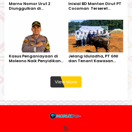
Marno Nomor Urut 2
Inisial BD Mantan Dirut PT
Diunggulkan di
Cocoman Terseret
Tandoyondo,
Dugaan Pelanggaran
Kesederhanaannya Jadi
Tata Kelola Tambang
Harapan Warga
Kalimantan Barat
Kasus Penganiayaan di
Jelang Iduladha, PT GNI
Moleono Naik Penyidikan,
dan Tenant Kawasan
IPTU Theo Berikan
Industri Salurkan Sapi
Kesempatan Terakhir
Kurban
View More