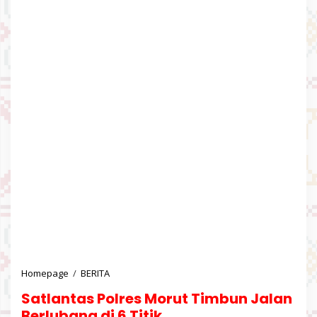
Homepage
/
BERITA
S
a
Satlantas Polres Morut Timbun Jalan
t
l
Berlubang di 6 Titik.