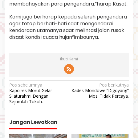
membahayakan para pengendara.”harap Kasat.
Kami juga berharap kepada seluruh pengendara
agar tetap berhati-hati saat mengendarai
kendaraan utamanya saat melintasi jalan rusak
disaat kondisi cuaca hujan”imbaunya.
Ikuti Kami
N
Pos sebelumnya
Pos berikutnya
Kapolres Morut Gelar
Kades Mondowe “Digoyang”
a
Silaturahmi Dengan
Mosi Tidak Percaya.
v
Sejumlah Tokoh.
i
g
Jangan Lewatkan
a