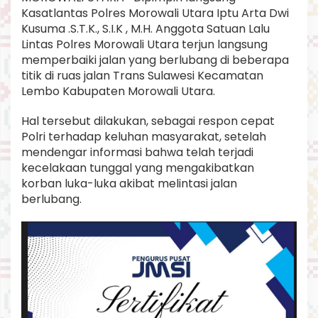
a
Kasatlantas Polres Morowali Utara Iptu Arta Dwi
n
Kusuma .S.T.K., S.I.K , M.H. Anggota Satuan Lalu
B
Lintas Polres Morowali Utara terjun langsung
e
memperbaiki jalan yang berlubang di beberapa
r
l
titik di ruas jalan Trans Sulawesi Kecamatan
u
Lembo Kabupaten Morowali Utara.
b
a
Hal tersebut dilakukan, sebagai respon cepat
n
Polri terhadap keluhan masyarakat, setelah
g
d
mendengar informasi bahwa telah terjadi
i
kecelakaan tunggal yang mengakibatkan
6
korban luka-luka akibat melintasi jalan
T
berlubang.
i
t
i
k
.