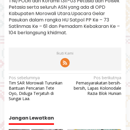
TNI/POLRI dari Koramil 1311-03 Petasia dan Polsek
Petasia serta seluruh ASN yang ada di OPD
Kabupaten Morowali Utara.Upacara Gelar
Pasukan dalam rangka HU Satpol PP Ke – 73
Satlinmas Ke – 61 dan Pemadam Kebakaran Ke –
104 berlangsung khidmat.
Ikuti Kami
N
Pos sebelumnya
Pos berikutnya
Tim SAR Morowali Turunkan
Pemasyarakatan bersih-
a
Bantuan Pencarian Tete
bersih, Lapas Kolonodale
v
Oyo, Diduga Terjatuh di
Razia Blok Hunian
Sungai Laa.
i
g
a
Jangan Lewatkan
s