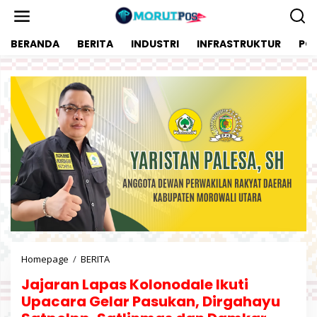
L
e
w
BERANDA
BERITA
INDUSTRI
INFRASTRUKTUR
POL
a
t
i
k
e
k
o
n
t
e
n
Homepage
/
BERITA
J
a
Jajaran Lapas Kolonodale Ikuti
j
a
Upacara Gelar Pasukan, Dirgahayu
r