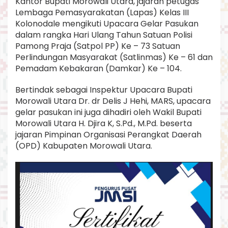
Kantor Bupati Morowali Utara, jajaran petugas
u
Lembaga Pemasyarakatan (Lapas) Kelas III
S
Kolonodale mengikuti Upacara Gelar Pasukan
a
t
dalam rangka Hari Ulang Tahun Satuan Polisi
p
Pamong Praja (Satpol PP) Ke – 73 Satuan
o
Perlindungan Masyarakat (Satlinmas) Ke – 61 dan
l
Pemadam Kebakaran (Damkar) Ke – 104.
p
p
,
Bertindak sebagai Inspektur Upacara Bupati
S
Morowali Utara Dr. dr Delis J Hehi, MARS, upacara
a
gelar pasukan ini juga dihadiri oleh Wakil Bupati
t
Morowali Utara H. Djira K, S.Pd., M.Pd. beserta
l
jajaran Pimpinan Organisasi Perangkat Daerah
i
n
(OPD) Kabupaten Morowali Utara.
m
a
s
d
a
n
D
a
m