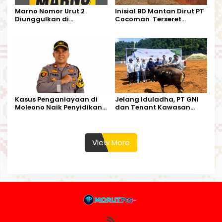
Marno Nomor Urut 2
Inisial BD Mantan Dirut PT
Diunggulkan di
Cocoman Terseret
Tandoyondo,
Dugaan Pelanggaran
Kesederhanaannya Jadi
Tata Kelola Tambang
Harapan Warga
Kalimantan Barat
Kasus Penganiayaan di
Jelang Iduladha, PT GNI
Moleono Naik Penyidikan,
dan Tenant Kawasan
IPTU Theo Berikan
Industri Salurkan Sapi
Kesempatan Terakhir
Kurban
View More