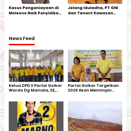
Kasus Penganiayaan di
Jelang Iduladha, PT GNI
Moleono Naik Penyidikan,
dan Tenant Kawasan
IPTU Theo Berikan
Industri Salurkan Sapi
Kesempatan Terakhir
Kurban
News Feed
Ketua DPD II Partai Golkar
Partai Golkar Targetkan
Warda Dg Mamala, SE,
2029 Akan Memimpin
Melantik Pengurus Parti
Pemerintahan Di Morut
Kecamatan Petasia dan
Kecamatan Petbar