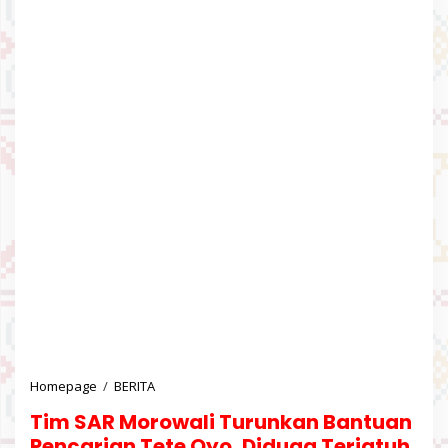
Homepage
/
BERITA
T
i
Tim SAR Morowali Turunkan Bantuan
m
S
Pencarian Tete Oyo, Diduga Terjatuh