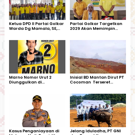
Ketua DPD II Partai Golkar
Partai Golkar Targetkan
Warda Dg Mamala, SE,
2029 Akan Memimpin
Melantik Pengurus Parti
Pemerintahan Di Morut
Kecamatan Petasia dan
Kecamatan Petbar
Marno Nomor Urut 2
Inisial BD Mantan Dirut PT
Diunggulkan di
Cocoman Terseret
Tandoyondo,
Dugaan Pelanggaran
Kesederhanaannya Jadi
Tata Kelola Tambang
Harapan Warga
Kalimantan Barat
Kasus Penganiayaan di
Jelang Iduladha, PT GNI