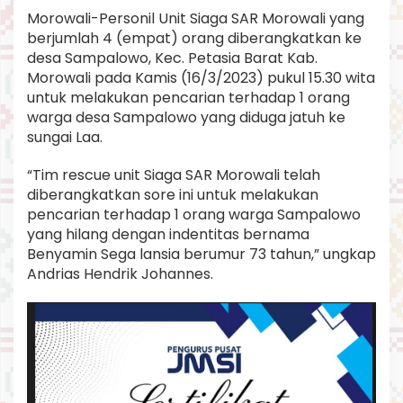
P
Morowali-Personil Unit Siaga SAR Morowali yang
e
berjumlah 4 (empat) orang diberangkatkan ke
n
desa Sampalowo, Kec. Petasia Barat Kab.
c
a
Morowali pada Kamis (16/3/2023) pukul 15.30 wita
r
untuk melakukan pencarian terhadap 1 orang
i
warga desa Sampalowo yang diduga jatuh ke
a
sungai Laa.
n
T
e
“Tim rescue unit Siaga SAR Morowali telah
t
diberangkatkan sore ini untuk melakukan
e
pencarian terhadap 1 orang warga Sampalowo
O
yang hilang dengan indentitas bernama
y
Benyamin Sega lansia berumur 73 tahun,” ungkap
o
,
Andrias Hendrik Johannes.
D
i
d
u
g
a
T
e