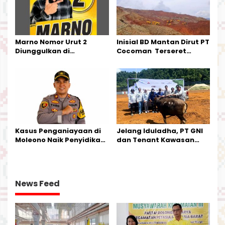
Marno Nomor Urut 2
Inisial BD Mantan Dirut PT
Diunggulkan di
Cocoman Terseret
Tandoyondo,
Dugaan Pelanggaran
Kesederhanaannya Jadi
Tata Kelola Tambang
Harapan Warga
Kalimantan Barat
Kasus Penganiayaan di
Jelang Iduladha, PT GNI
Moleono Naik Penyidikan,
dan Tenant Kawasan
IPTU Theo Berikan
Industri Salurkan Sapi
Kesempatan Terakhir
Kurban
News Feed