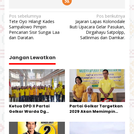
N
Pos sebelumnya
Pos berikutnya
Tete Oyo Hilang! Kades
Jajaran Lapas Kolonodale
a
Sampalowo Pimpin
Ikuti Upacara Gelar Pasukan,
v
Pencarian Sisir Sungai Laa
Dirgahayu Satpolpp,
dan Daratan.
Satlinmas dan Damkar.
i
g
a
Jangan Lewatkan
s
i
p
o
s
Ketua DPD II Partai
Partai Golkar Targetkan
Golkar Warda Dg
2029 Akan Memimpin
Mamala, SE, Melantik
Pemerintahan Di Morut
Pengurus Parti
Kecamatan Petasia dan
Kecamatan Petbar