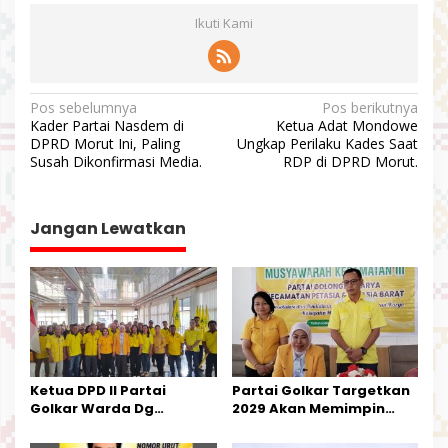
Ikuti Kami
N
Pos sebelumnya
Pos berikutnya
Kader Partai Nasdem di
Ketua Adat Mondowe
a
DPRD Morut Ini, Paling
Ungkap Perilaku Kades Saat
v
Susah Dikonfirmasi Media.
RDP di DPRD Morut.
i
g
Jangan Lewatkan
a
s
i
p
o
s
Ketua DPD II Partai
Partai Golkar Targetkan
Golkar Warda Dg
2029 Akan Memimpin
Mamala, SE, Melantik
Pemerintahan Di Morut
Pengurus Parti