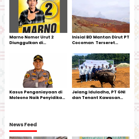
Kecamatan Petasia dan
Kecamatan Petbar
Marno Nomor Urut 2
Inisial BD Mantan Dirut PT
Diunggulkan di
Cocoman Terseret
Tandoyondo,
Dugaan Pelanggaran
Kesederhanaannya Jadi
Tata Kelola Tambang
Harapan Warga
Kalimantan Barat
Kasus Penganiayaan di
Jelang Iduladha, PT GNI
Moleono Naik Penyidikan,
dan Tenant Kawasan
IPTU Theo Berikan
Industri Salurkan Sapi
Kesempatan Terakhir
Kurban
News Feed