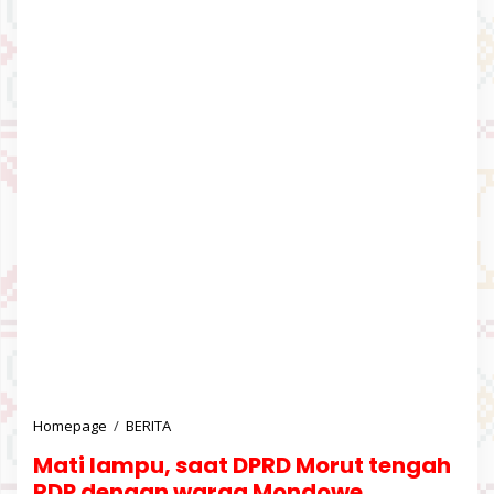
Homepage
/
BERITA
M
a
Mati lampu, saat DPRD Morut tengah
t
i
RDP dengan warga Mondowe.