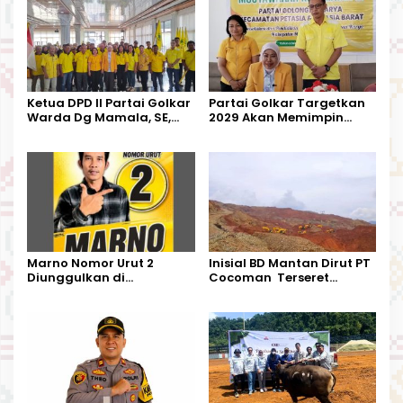
Ketua DPD II Partai Golkar
Partai Golkar Targetkan
Warda Dg Mamala, SE,
2029 Akan Memimpin
Melantik Pengurus Parti
Pemerintahan Di Morut
Kecamatan Petasia dan
Kecamatan Petbar
Marno Nomor Urut 2
Inisial BD Mantan Dirut PT
Diunggulkan di
Cocoman Terseret
Tandoyondo,
Dugaan Pelanggaran
Kesederhanaannya Jadi
Tata Kelola Tambang
Harapan Warga
Kalimantan Barat