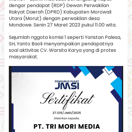
R
dengar pendapat (RDP) Dewan Perwakilan
D
Rakyat Daerah (DPRD) Kabupaten Morowali
P
Utara (Morut) dengan perwakilan desa
d
Mondowe. Senin 27 Maret 2023 pukul 11.00 wita.
e
n
g
Sejumlah nggota komisi 1 seperti Yaristan Palesa,
a
SH, Yanto Baoli menyampaikan pendapatnya
n
soal aktivitas CV. Warsita Karya yang di protes
w
masyarakat.
a
r
g
a
M
o
n
d
o
w
e
.