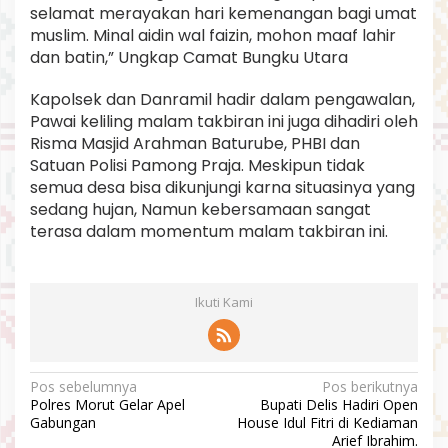
selamat merayakan hari kemenangan bagi umat
muslim. Minal aidin wal faizin, mohon maaf lahir
dan batin,” Ungkap Camat Bungku Utara
Kapolsek dan Danramil hadir dalam pengawalan,
Pawai keliling malam takbiran ini juga dihadiri oleh
Risma Masjid Arahman Baturube, PHBI dan
Satuan Polisi Pamong Praja. Meskipun tidak
semua desa bisa dikunjungi karna situasinya yang
sedang hujan, Namun kebersamaan sangat
terasa dalam momentum malam takbiran ini.
Ikuti Kami
N
Pos sebelumnya
Pos berikutnya
Polres Morut Gelar Apel
Bupati Delis Hadiri Open
a
Gabungan
House Idul Fitri di Kediaman
v
Arief Ibrahim.