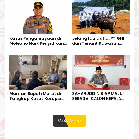
Harapan Warga
Kalimantan Barat
Kasus Penganiayaan di
Jelang Iduladha, PT GNI
Moleono Naik Penyidikan,
dan Tenant Kawasan
IPTU Theo Berikan
Industri Salurkan Sapi
Kesempatan Terakhir
Kurban
Mantan Bupati Morut di
SAHARUDDIN SIAP MAJU
Tangkap Kasus Korupsi
SEBAGAI CALON KEPALA
Perjalanan Dinas
DESA BUNTA
View More