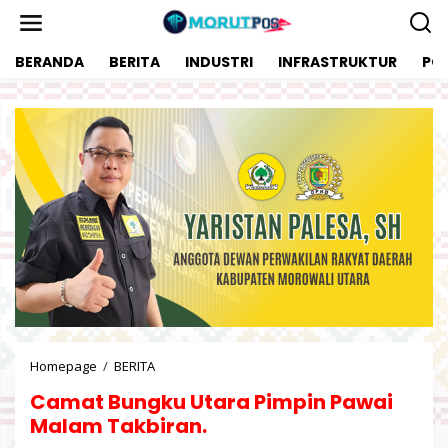
L
e
w
BERANDA
BERITA
INDUSTRI
INFRASTRUKTUR
POL
a
t
i
k
e
k
o
n
t
e
n
Homepage
/
BERITA
C
a
Camat Bungku Utara Pimpin Pawai
m
a
Malam Takbiran.
t