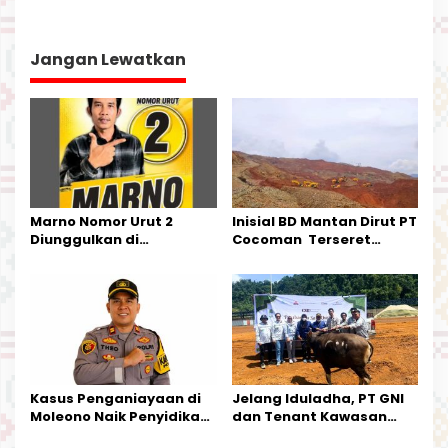
i
g
Jangan Lewatkan
a
s
i
p
o
s
Marno Nomor Urut 2
Inisial BD Mantan Dirut PT
Diunggulkan di
Cocoman Terseret
Tandoyondo,
Dugaan Pelanggaran
Kesederhanaannya Jadi
Tata Kelola Tambang
Harapan Warga
Kalimantan Barat
Kasus Penganiayaan di
Jelang Iduladha, PT GNI
Moleono Naik Penyidikan,
dan Tenant Kawasan
IPTU Theo Berikan
Industri Salurkan Sapi