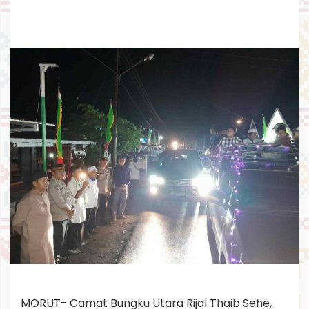
a
m
T
a
k
b
i
r
a
n
.
MORUT- Camat Bungku Utara Rijal Thaib Sehe,