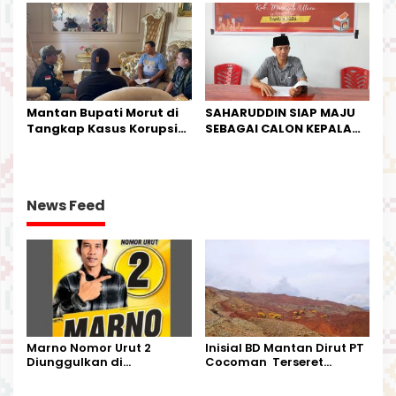
Kesempatan Terakhir
Kurban
Mantan Bupati Morut di
SAHARUDDIN SIAP MAJU
Tangkap Kasus Korupsi
SEBAGAI CALON KEPALA
Perjalanan Dinas
DESA BUNTA
News Feed
Marno Nomor Urut 2
Inisial BD Mantan Dirut PT
Diunggulkan di
Cocoman Terseret
Tandoyondo,
Dugaan Pelanggaran
Kesederhanaannya Jadi
Tata Kelola Tambang