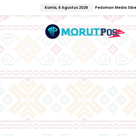
L
Kamis, 6 Agustus 2026
Pedoman Media Sibe
e
w
a
t
i
k
e
k
o
n
t
e
n