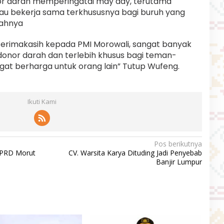
nor darah memperingatai may day, terutama
au bekerja sama terkhususnya bagi buruh yang
ahnya
terimakasih kepada PMI Morowali, sangat banyak
nor darah dan terlebih khusus bagi teman-
gat berharga untuk orang lain” Tutup Wufeng.
Ikuti Kami
Pos berikutnya
DPRD Morut
CV. Warsita Karya Dituding Jadi Penyebab
Banjir Lumpur