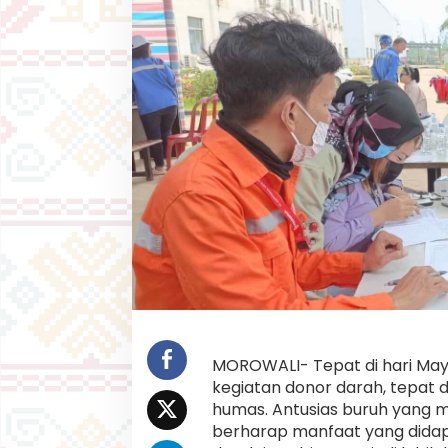
c
k
e
l
I
n
d
o
n
e
s
i
a
U
c
a
p
k
a
n
MOROWALI- Tepat di hari May
I
kegiatan donor darah, tepat d
n
humas. Antusias buruh yang 
I
berharap manfaat yang didap
,