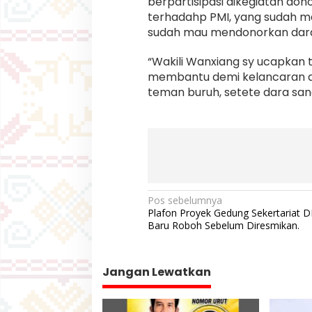
berpartisipasi dikegiatan do
terhadahp PMI, yang sudah m
sudah mau mendonorkan dar
“Wakili Wanxiang sy ucapkan 
membantu demi kelancaran do
teman buruh, setete dara san
N
Pos sebelumnya
Plafon Proyek Gedung Sekertariat 
a
Baru Roboh Sebelum Diresmikan.
v
i
Jangan Lewatkan
g
a