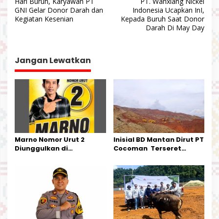
Hari Buruh, Karyawan PT
PT. Wanxiang Nickel
a
GNI Gelar Donor Darah dan
Indonesia Ucapkan InI,
v
Kegiatan Kesenian
Kepada Buruh Saat Donor
Darah Di May Day
i
g
a
Jangan Lewatkan
s
i
p
o
s
Marno Nomor Urut 2
Inisial BD Mantan Dirut PT
Diunggulkan di
Cocoman Terseret
Tandoyondo,
Dugaan Pelanggaran
Kesederhanaannya Jadi
Tata Kelola Tambang
Harapan Warga
Kalimantan Barat