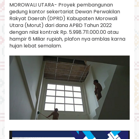
i
MOROWALI UTARA- Proyek pembangunan
r
gedung kantor sekertariat Dewan Perwakilan
e
Rakyat Daerah (DPRD) Kabupaten Morowali
s
Utara (Morut) dari dana APBD Tahun 2022
m
dengan nilai kontrak Rp. 5.998.711.000.00 atau
i
k
hampir 6 Miliar rupiah, plafon nya amblas karna
a
hujan lebat semalam.
n
.