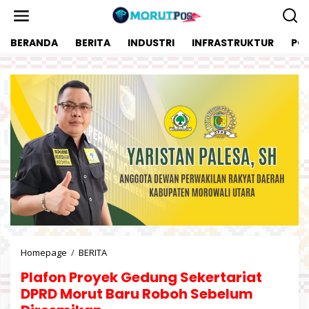
L
e
w
BERANDA
BERITA
INDUSTRI
INFRASTRUKTUR
POL
a
t
i
k
e
k
o
n
t
e
n
Homepage
/
BERITA
P
l
Plafon Proyek Gedung Sekertariat
a
f
DPRD Morut Baru Roboh Sebelum
o