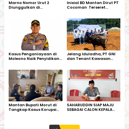
Marno Nomor Urut 2
Inisial BD Mantan Dirut PT
Diunggulkan di
Cocoman Terseret
Tandoyondo,
Dugaan Pelanggaran
Kesederhanaannya Jadi
Tata Kelola Tambang
Harapan Warga
Kalimantan Barat
Kasus Penganiayaan di
Jelang Iduladha, PT GNI
Moleono Naik Penyidikan,
dan Tenant Kawasan
IPTU Theo Berikan
Industri Salurkan Sapi
Kesempatan Terakhir
Kurban
Mantan Bupati Morut di
SAHARUDDIN SIAP MAJU
Tangkap Kasus Korupsi
SEBAGAI CALON KEPALA
Perjalanan Dinas
DESA BUNTA