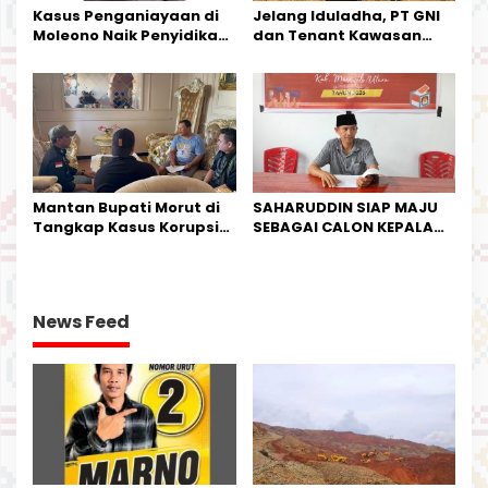
Kasus Penganiayaan di
Jelang Iduladha, PT GNI
Moleono Naik Penyidikan,
dan Tenant Kawasan
IPTU Theo Berikan
Industri Salurkan Sapi
Kesempatan Terakhir
Kurban
Mantan Bupati Morut di
SAHARUDDIN SIAP MAJU
Tangkap Kasus Korupsi
SEBAGAI CALON KEPALA
Perjalanan Dinas
DESA BUNTA
News Feed