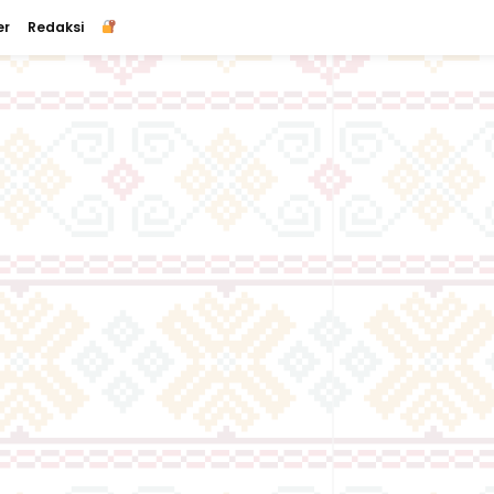
er
Redaksi