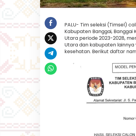
o
w
a
l
i
PALU- Tim seleksi (Timsel) c
U
Kabupaten Banggai, Banggai K
t
Utara periode 2023-2028, m
a
r
Utara dan kabupaten lainnya y
a
kesehatan. Berikut daftar nam