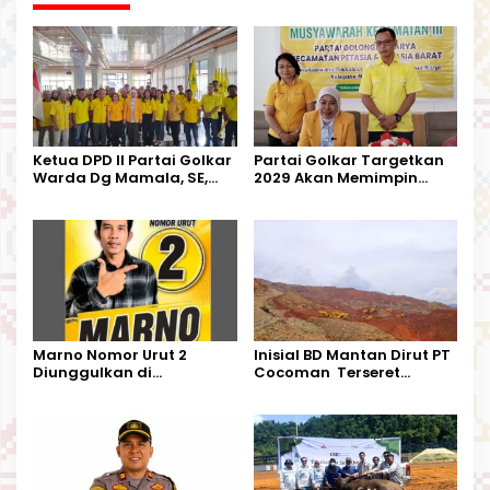
Ketua DPD II Partai Golkar
Partai Golkar Targetkan
Warda Dg Mamala, SE,
2029 Akan Memimpin
Melantik Pengurus Parti
Pemerintahan Di Morut
Kecamatan Petasia dan
Kecamatan Petbar
Marno Nomor Urut 2
Inisial BD Mantan Dirut PT
Diunggulkan di
Cocoman Terseret
Tandoyondo,
Dugaan Pelanggaran
Kesederhanaannya Jadi
Tata Kelola Tambang
Harapan Warga
Kalimantan Barat