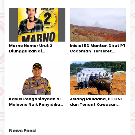
Mamala, SE, Melantik
Pemerintahan Di Morut
Pengurus Parti
Kecamatan Petasia dan
Kecamatan Petbar
Marno Nomor Urut 2
Inisial BD Mantan Dirut PT
Diunggulkan di
Cocoman Terseret
Tandoyondo,
Dugaan Pelanggaran
Kesederhanaannya Jadi
Tata Kelola Tambang
Harapan Warga
Kalimantan Barat
Kasus Penganiayaan di
Jelang Iduladha, PT GNI
Moleono Naik Penyidikan,
dan Tenant Kawasan
IPTU Theo Berikan
Industri Salurkan Sapi
Kesempatan Terakhir
Kurban
News Feed