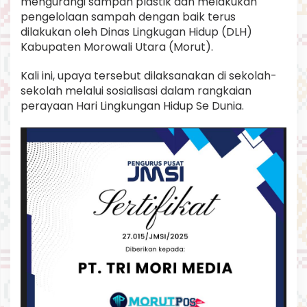
mengurangi sampah plastik dan melakukan
n
pengelolaan sampah dengan baik terus
g
dilakukan oleh Dinas Lingkugan Hidup (DLH)
B
a
Kabupaten Morowali Utara (Morut).
i
k
Kali ini, upaya tersebut dilaksanakan di sekolah-
d
sekolah melalui sosialisasi dalam rangkaian
i
perayaan Hari Lingkungan Hidup Se Dunia.
S
e
k
o
l
a
h
.