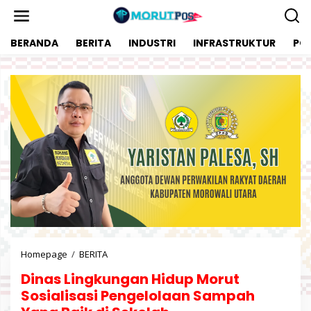
L
e
w
BERANDA
BERITA
INDUSTRI
INFRASTRUKTUR
POL
a
t
i
k
e
k
o
n
t
e
n
Homepage
/
BERITA
D
i
Dinas Lingkungan Hidup Morut
n
a
Sosialisasi Pengelolaan Sampah
s