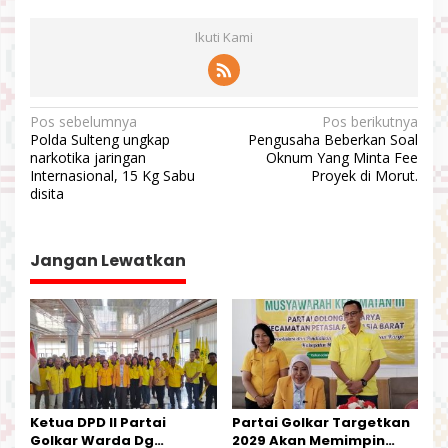
Ikuti Kami
N
Pos sebelumnya
Pos berikutnya
Polda Sulteng ungkap
Pengusaha Beberkan Soal
a
narkotika jaringan
Oknum Yang Minta Fee
v
Internasional, 15 Kg Sabu
Proyek di Morut.
disita
i
g
a
Jangan Lewatkan
s
i
p
o
s
Ketua DPD II Partai
Partai Golkar Targetkan
Golkar Warda Dg
2029 Akan Memimpin