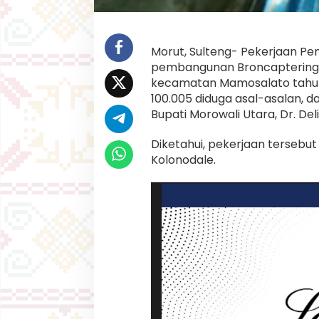
a
d
i
,
Morut, Sulteng- Pekerjaan Pe
S
u
pembangunan Broncaptering/
b
kecamatan Mamosalato tahun 
K
100.005 diduga asal-asalan, da
o
Bupati Morowali Utara, Dr. Del
n
t
r
Diketahui, pekerjaan tersebut
a
Kolonodale.
k
t
o
r
n
y
a
M
a
j
u
B