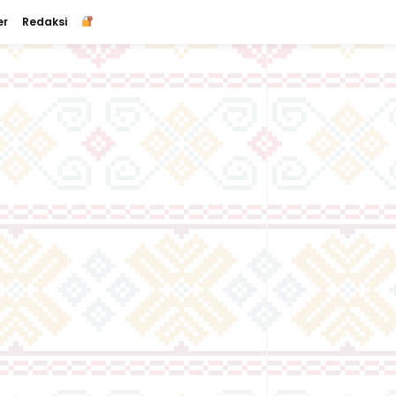
er
Redaksi