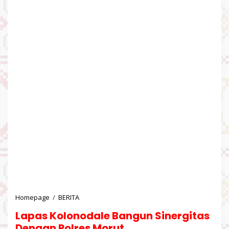
Homepage
/
BERITA
L
a
Lapas Kolonodale Bangun Sinergitas
p
a
Dengan Polres Morut