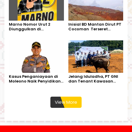
Marno Nomor Urut 2
Inisial BD Mantan Dirut PT
Diunggulkan di
Cocoman Terseret
Tandoyondo,
Dugaan Pelanggaran
Kesederhanaannya Jadi
Tata Kelola Tambang
Harapan Warga
Kalimantan Barat
Kasus Penganiayaan di
Jelang Iduladha, PT GNI
Moleono Naik Penyidikan,
dan Tenant Kawasan
IPTU Theo Berikan
Industri Salurkan Sapi
Kesempatan Terakhir
Kurban
View More