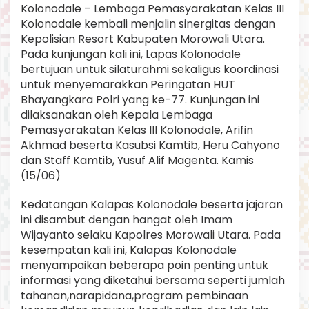
Kolonodale – Lembaga Pemasyarakatan Kelas III
a
s
Kolonodale kembali menjalin sinergitas dengan
D
Kepolisian Resort Kabupaten Morowali Utara.
e
Pada kunjungan kali ini, Lapas Kolonodale
n
bertujuan untuk silaturahmi sekaligus koordinasi
g
a
untuk menyemarakkan Peringatan HUT
n
Bhayangkara Polri yang ke-77. Kunjungan ini
P
dilaksanakan oleh Kepala Lembaga
o
Pemasyarakatan Kelas III Kolonodale, Arifin
l
Akhmad beserta Kasubsi Kamtib, Heru Cahyono
r
e
dan Staff Kamtib, Yusuf Alif Magenta. Kamis
s
(15/06)
M
o
Kedatangan Kalapas Kolonodale beserta jajaran
r
ini disambut dengan hangat oleh Imam
u
t
Wijayanto selaku Kapolres Morowali Utara. Pada
kesempatan kali ini, Kalapas Kolonodale
menyampaikan beberapa poin penting untuk
informasi yang diketahui bersama seperti jumlah
tahanan,narapidana,program pembinaan