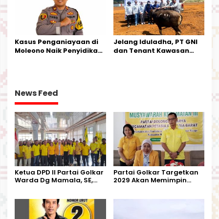
Kasus Penganiayaan di
Jelang Iduladha, PT GNI
Moleono Naik Penyidikan,
dan Tenant Kawasan
IPTU Theo Berikan
Industri Salurkan Sapi
Kesempatan Terakhir
Kurban
News Feed
Ketua DPD II Partai Golkar
Partai Golkar Targetkan
Warda Dg Mamala, SE,
2029 Akan Memimpin
Melantik Pengurus Parti
Pemerintahan Di Morut
Kecamatan Petasia dan
Kecamatan Petbar