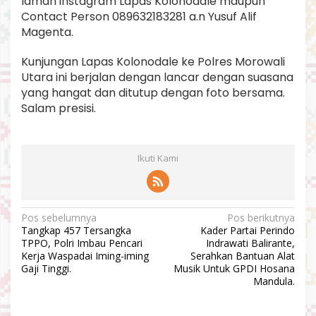
laman instagram Lapas Kolonodale maupun
Contact Person 089632183281 a.n Yusuf Alif
Magenta.
Kunjungan Lapas Kolonodale ke Polres Morowali
Utara ini berjalan dengan lancar dengan suasana
yang hangat dan ditutup dengan foto bersama.
Salam presisi.
Ikuti Kami
N
Pos sebelumnya
Pos berikutnya
Tangkap 457 Tersangka
Kader Partai Perindo
a
TPPO, Polri Imbau Pencari
Indrawati Balirante,
v
Kerja Waspadai Iming-iming
Serahkan Bantuan Alat
Gaji Tinggi.
Musik Untuk GPDI Hosana
i
Mandula.
g