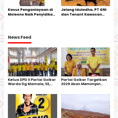
Kasus Penganiayaan di
Jelang Iduladha, PT GNI
Moleono Naik Penyidikan,
dan Tenant Kawasan
IPTU Theo Berikan
Industri Salurkan Sapi
Kesempatan Terakhir
Kurban
News Feed
Ketua DPD II Partai Golkar
Partai Golkar Targetkan
Warda Dg Mamala, SE,
2029 Akan Memimpin
Melantik Pengurus Parti
Pemerintahan Di Morut
Kecamatan Petasia dan
Kecamatan Petbar