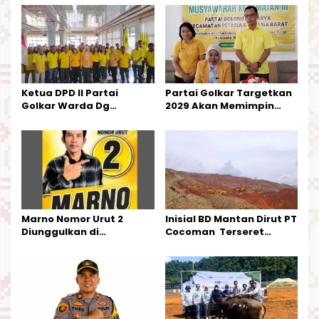
i
p
o
s
Ketua DPD II Partai
Partai Golkar Targetkan
Golkar Warda Dg
2029 Akan Memimpin
Mamala, SE, Melantik
Pemerintahan Di Morut
Pengurus Parti
Kecamatan Petasia dan
Kecamatan Petbar
Marno Nomor Urut 2
Inisial BD Mantan Dirut PT
Diunggulkan di
Cocoman Terseret
Tandoyondo,
Dugaan Pelanggaran
Kesederhanaannya Jadi
Tata Kelola Tambang
Harapan Warga
Kalimantan Barat