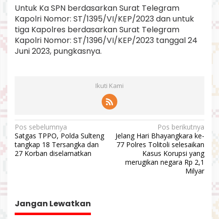
Untuk Ka SPN berdasarkan Surat Telegram
Kapolri Nomor: ST/1395/VI/KEP/2023 dan untuk
tiga Kapolres berdasarkan Surat Telegram
Kapolri Nomor: ST/1396/VI/KEP/2023 tanggal 24
Juni 2023, pungkasnya.
Ikuti Kami
N
Pos sebelumnya
Pos berikutnya
Satgas TPPO, Polda Sulteng
Jelang Hari Bhayangkara ke-
a
tangkap 18 Tersangka dan
77 Polres Tolitoli selesaikan
v
27 Korban diselamatkan
Kasus Korupsi yang
merugikan negara Rp 2,1
i
Milyar
g
a
Jangan Lewatkan
s