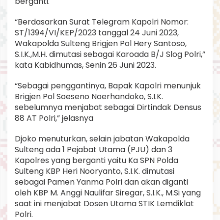
berganti.
“Berdasarkan Surat Telegram Kapolri Nomor:
ST/1394/VI/KEP/2023 tanggal 24 Juni 2023,
Wakapolda Sulteng Brigjen Pol Hery Santoso,
S.I.K.,M.H. dimutasi sebagai Karoada B/J Slog Polri,”
kata Kabidhumas, Senin 26 Juni 2023.
“Sebagai penggantinya, Bapak Kapolri menunjuk
Brigjen Pol Soeseno Noerhandoko, S.I.K.
sebelumnya menjabat sebagai Dirtindak Densus
88 AT Polri,” jelasnya
Djoko menuturkan, selain jabatan Wakapolda
Sulteng ada 1 Pejabat Utama (PJU) dan 3
Kapolres yang berganti yaitu Ka SPN Polda
Sulteng KBP Heri Nooryanto, S.I.K. dimutasi
sebagai Pamen Yanma Polri dan akan diganti
oleh KBP M. Anggi Naulifar Siregar, S.I.K., M.Si yang
saat ini menjabat Dosen Utama STIK Lemdiklat
Polri.