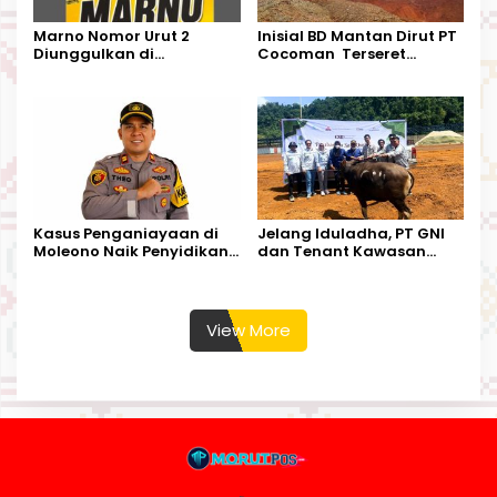
Marno Nomor Urut 2
Inisial BD Mantan Dirut PT
Diunggulkan di
Cocoman Terseret
Tandoyondo,
Dugaan Pelanggaran
Kesederhanaannya Jadi
Tata Kelola Tambang
Harapan Warga
Kalimantan Barat
Kasus Penganiayaan di
Jelang Iduladha, PT GNI
Moleono Naik Penyidikan,
dan Tenant Kawasan
IPTU Theo Berikan
Industri Salurkan Sapi
Kesempatan Terakhir
Kurban
View More