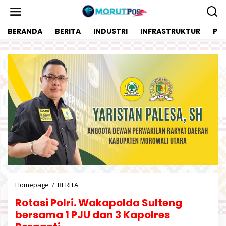
L
e
w
BERANDA
BERITA
INDUSTRI
INFRASTRUKTUR
POL
a
t
i
k
e
k
o
n
t
e
n
Homepage
/
BERITA
R
o
Rotasi Polri. Wakapolda Sulteng
t
a
bersama 1 PJU dan 3 Kapolres
s