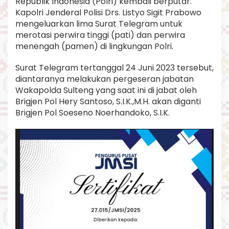
Republik Indonesia (Polri) kembali berputar.
a
Kapolri Jenderal Polisi Drs. Listyo Sigit Prabowo
n
mengeluarkan lima Surat Telegram untuk
t
i
merotasi perwira tinggi (pati) dan perwira
.
menengah (pamen) di lingkungan Polri.
Surat Telegram tertanggal 24 Juni 2023 tersebut,
diantaranya melakukan pergeseran jabatan
Wakapolda Sulteng yang saat ini di jabat oleh
Brigjen Pol Hery Santoso, S.I.K.,M.H. akan diganti
Brigjen Pol Soeseno Noerhandoko, S.I.K.