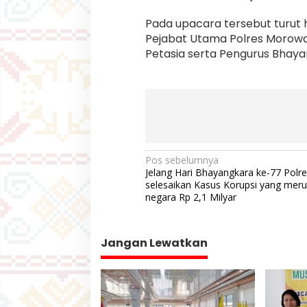
Pada upacara tersebut turut 
Pejabat Utama Polres Morowali
Petasia serta Pengurus Bhaya
N
Pos sebelumnya
Jelang Hari Bhayangkara ke-77 Polres
a
selesaikan Kasus Korupsi yang meru
v
negara Rp 2,1 Milyar
i
g
Jangan Lewatkan
a
s
i