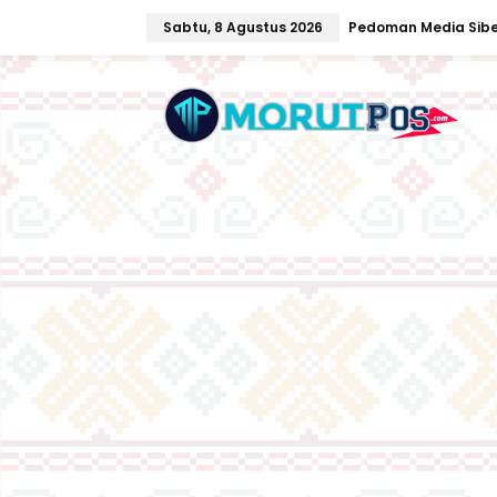
L
Sabtu, 8 Agustus 2026
Pedoman Media Sibe
e
w
a
t
i
k
e
k
o
n
t
e
n