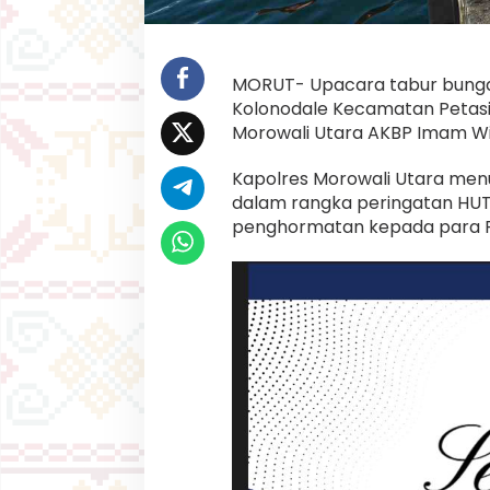
a
k
e
-
7
MORUT- Upacara tabur bunga 
7
Kolonodale Kecamatan Petasia
.
Morowali Utara AKBP Imam Wijay
P
o
Kapolres Morowali Utara men
l
r
dalam rangka peringatan HUT
e
penghormatan kepada para 
s
M
o
r
o
w
a
l
i
U
t
a
r