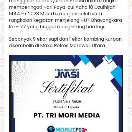
menggelar acara Qurban Presisi dalam rangka
u
memperingati Hari Raya Idul Adha 10 Dzulhijjah
r
1444 H/ 2023 M serta menjadi salah satu
b
a
rangkaian kegiatan menjelang HUT Bhayangkara
n
Ke – 77 yang tinggal menghitung hari lagi.
Sebanyak 9 ekor sapi dan 1 ekor kambing kurban
disembelih di Mako Polres Morowali Utara