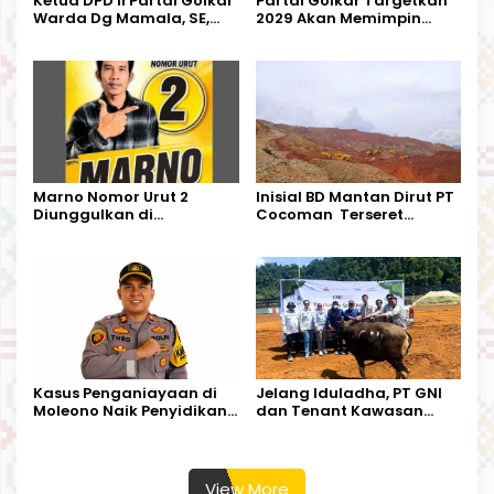
Ketua DPD II Partai Golkar
Partai Golkar Targetkan
Warda Dg Mamala, SE,
2029 Akan Memimpin
Melantik Pengurus Parti
Pemerintahan Di Morut
Kecamatan Petasia dan
Kecamatan Petbar
Marno Nomor Urut 2
Inisial BD Mantan Dirut PT
Diunggulkan di
Cocoman Terseret
Tandoyondo,
Dugaan Pelanggaran
Kesederhanaannya Jadi
Tata Kelola Tambang
Harapan Warga
Kalimantan Barat
Kasus Penganiayaan di
Jelang Iduladha, PT GNI
Moleono Naik Penyidikan,
dan Tenant Kawasan
IPTU Theo Berikan
Industri Salurkan Sapi
Kesempatan Terakhir
Kurban
View More