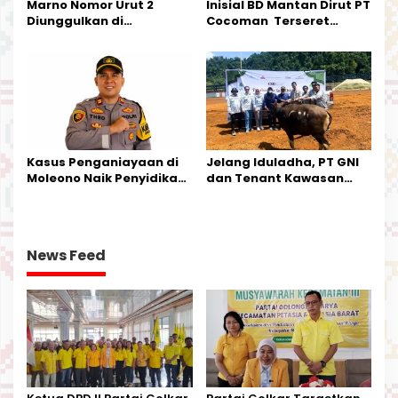
Marno Nomor Urut 2
Inisial BD Mantan Dirut PT
Diunggulkan di
Cocoman Terseret
Tandoyondo,
Dugaan Pelanggaran
Kesederhanaannya Jadi
Tata Kelola Tambang
Harapan Warga
Kalimantan Barat
Kasus Penganiayaan di
Jelang Iduladha, PT GNI
Moleono Naik Penyidikan,
dan Tenant Kawasan
IPTU Theo Berikan
Industri Salurkan Sapi
Kesempatan Terakhir
Kurban
News Feed