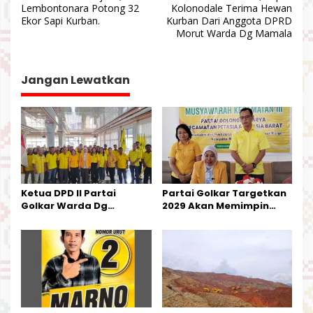
a
Lembontonara Potong 32
Kolonodale Terima Hewan
v
Ekor Sapi Kurban.
Kurban Dari Anggota DPRD
Morut Warda Dg Mamala
i
g
a
Jangan Lewatkan
s
i
p
o
s
Ketua DPD II Partai
Partai Golkar Targetkan
Golkar Warda Dg
2029 Akan Memimpin
Mamala, SE, Melantik
Pemerintahan Di Morut
Pengurus Parti
Kecamatan Petasia dan
Kecamatan Petbar