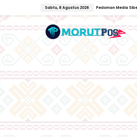
L
Sabtu, 8 Agustus 2026
Pedoman Media Sibe
e
w
a
t
i
k
e
k
o
n
t
e
n