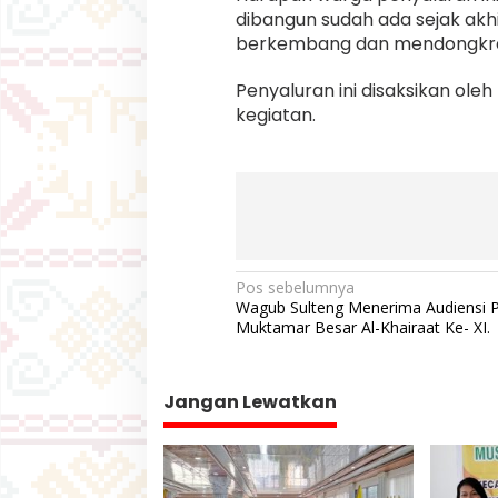
dibangun sudah ada sejak akhir
berkembang dan mendongkra
Penyaluran ini disaksikan ol
kegiatan.
N
Pos sebelumnya
Wagub Sulteng Menerima Audiensi 
a
Muktamar Besar Al-Khairaat Ke- XI.
v
i
Jangan Lewatkan
g
a
s