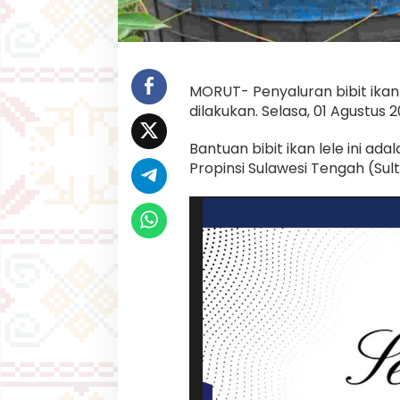
e
r
i
k
a
n
MORUT- Penyaluran bibit ikan
a
dilakukan. Selasa, 01 Agustus 2
n
S
u
Bantuan bibit ikan lele ini ad
l
Propinsi Sulawesi Tengah (Sul
t
e
n
g
M
u
l
a
i
D
i
s
a
l