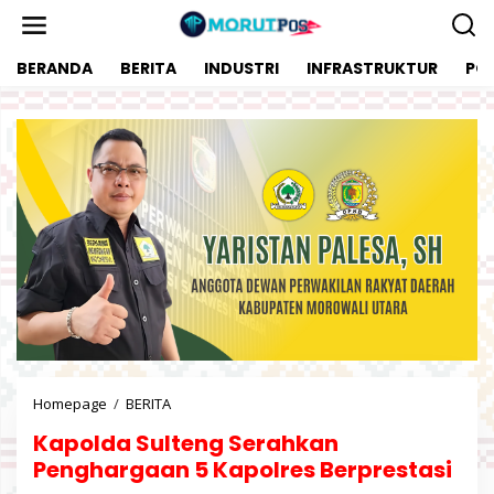
L
e
w
BERANDA
BERITA
INDUSTRI
INFRASTRUKTUR
POL
a
t
i
k
e
k
o
n
t
e
n
Homepage
/
BERITA
K
a
Kapolda Sulteng Serahkan
p
o
Penghargaan 5 Kapolres Berprestasi
l