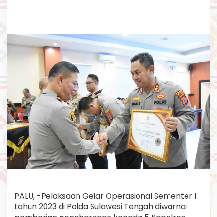
a
a
n
5
K
a
p
o
l
r
e
s
B
e
r
p
r
e
s
t
a
s
PALU, -Pelaksaan Gelar Operasional Sementer I
i
tahun 2023 di Polda Sulawesi Tengah diwarnai