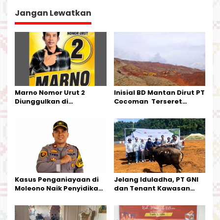
g
a
Jangan Lewatkan
s
i
p
o
s
Marno Nomor Urut 2
Inisial BD Mantan Dirut PT
Diunggulkan di
Cocoman Terseret
Tandoyondo,
Dugaan Pelanggaran
Kesederhanaannya Jadi
Tata Kelola Tambang
Harapan Warga
Kalimantan Barat
Kasus Penganiayaan di
Jelang Iduladha, PT GNI
Moleono Naik Penyidikan,
dan Tenant Kawasan
IPTU Theo Berikan
Industri Salurkan Sapi
Kesempatan Terakhir
Kurban