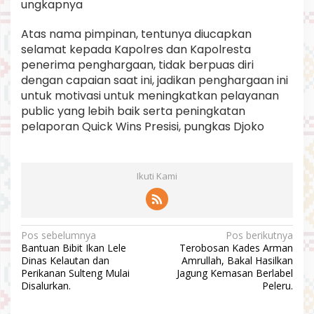
ungkapnya
Atas nama pimpinan, tentunya diucapkan
selamat kepada Kapolres dan Kapolresta
penerima penghargaan, tidak berpuas diri
dengan capaian saat ini, jadikan penghargaan ini
untuk motivasi untuk meningkatkan pelayanan
public yang lebih baik serta peningkatan
pelaporan Quick Wins Presisi, pungkas Djoko
Ikuti Kami
N
Pos sebelumnya
Pos berikutnya
Bantuan Bibit Ikan Lele
Terobosan Kades Arman
a
Dinas Kelautan dan
Amrullah, Bakal Hasilkan
v
Perikanan Sulteng Mulai
Jagung Kemasan Berlabel
Disalurkan.
Peleru.
i