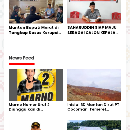
Mantan Bupati Morut di
SAHARUDDIN SIAP MAJU
Tangkap Kasus Korupsi
SEBAGAI CALON KEPALA
Perjalanan Dinas
DESA BUNTA
News Feed
Marno Nomor Urut 2
Inisial BD Mantan Dirut PT
Diunggulkan di
Cocoman Terseret
Tandoyondo,
Dugaan Pelanggaran
Kesederhanaannya Jadi
Tata Kelola Tambang
Harapan Warga
Kalimantan Barat