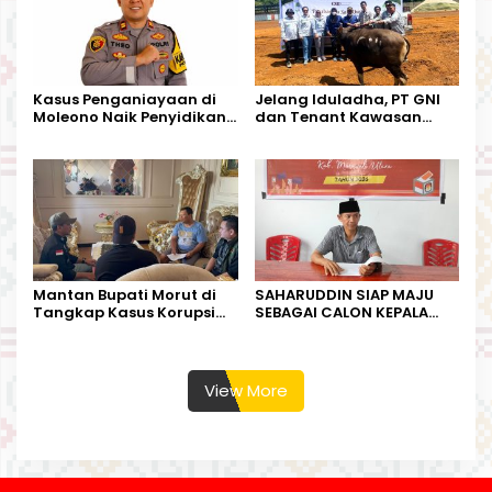
Kasus Penganiayaan di
Jelang Iduladha, PT GNI
Moleono Naik Penyidikan,
dan Tenant Kawasan
IPTU Theo Berikan
Industri Salurkan Sapi
Kesempatan Terakhir
Kurban
Mantan Bupati Morut di
SAHARUDDIN SIAP MAJU
Tangkap Kasus Korupsi
SEBAGAI CALON KEPALA
Perjalanan Dinas
DESA BUNTA
View More