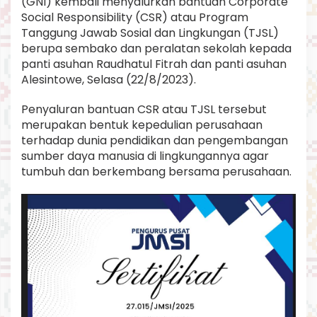
(GNI) kembali menyalurkan bantuan Corporate
u
Social Responsibility (CSR) atau Program
a
Tanggung Jawab Sosial dan Lingkungan (TJSL)
n
y
berupa sembako dan peralatan sekolah kepada
a
panti asuhan Raudhatul Fitrah dan panti asuhan
Alesintowe, Selasa (22/8/2023).
Penyaluran bantuan CSR atau TJSL tersebut
merupakan bentuk kepedulian perusahaan
terhadap dunia pendidikan dan pengembangan
sumber daya manusia di lingkungannya agar
tumbuh dan berkembang bersama perusahaan.