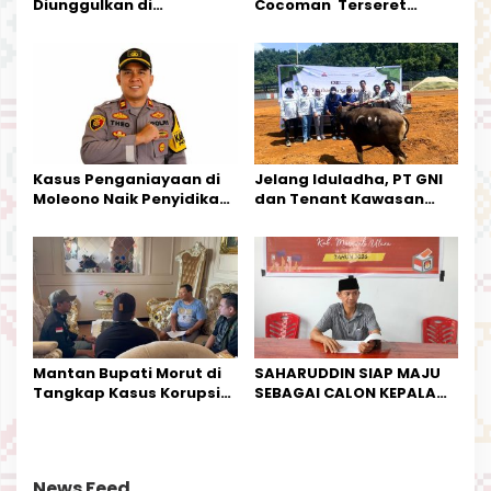
Diunggulkan di
Cocoman Terseret
Tandoyondo,
Dugaan Pelanggaran
Kesederhanaannya Jadi
Tata Kelola Tambang
Harapan Warga
Kalimantan Barat
Kasus Penganiayaan di
Jelang Iduladha, PT GNI
Moleono Naik Penyidikan,
dan Tenant Kawasan
IPTU Theo Berikan
Industri Salurkan Sapi
Kesempatan Terakhir
Kurban
Mantan Bupati Morut di
SAHARUDDIN SIAP MAJU
Tangkap Kasus Korupsi
SEBAGAI CALON KEPALA
Perjalanan Dinas
DESA BUNTA
News Feed