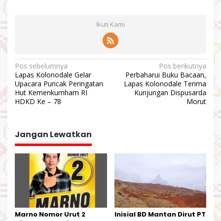
Ikuti Kami
N
Pos sebelumnya
Pos berikutnya
Lapas Kolonodale Gelar
Perbaharui Buku Bacaan,
a
Upacara Puncak Peringatan
Lapas Kolonodale Terima
v
Hut Kemenkumham RI
Kunjungan Dispusarda
HDKD Ke – 78
Morut
i
g
a
Jangan Lewatkan
s
i
p
o
s
Marno Nomor Urut 2
Inisial BD Mantan Dirut PT