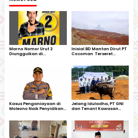
Marno Nomor Urut 2
Inisial BD Mantan Dirut PT
Diunggulkan di
Cocoman Terseret
Tandoyondo,
Dugaan Pelanggaran
Kesederhanaannya Jadi
Tata Kelola Tambang
Harapan Warga
Kalimantan Barat
Kasus Penganiayaan di
Jelang Iduladha, PT GNI
Moleono Naik Penyidikan,
dan Tenant Kawasan
IPTU Theo Berikan
Industri Salurkan Sapi
Kesempatan Terakhir
Kurban