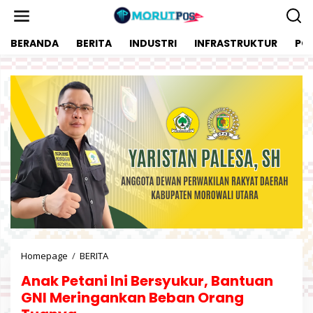
L
e
w
BERANDA
BERITA
INDUSTRI
INFRASTRUKTUR
POL
a
t
i
k
e
k
o
n
t
e
n
Homepage
/
BERITA
A
n
Anak Petani Ini Bersyukur, Bantuan
a
k
GNI Meringankan Beban Orang
P