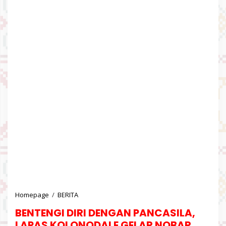
Homepage
/
BERITA
B
E
BENTENGI DIRI DENGAN PANCASILA,
N
T
LAPAS KOLONODALE GELAR NOBAR