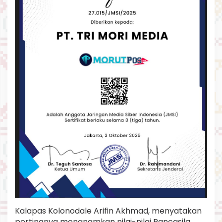
I
L
M
G
3
0
S
/
P
K
I
Kalapas Kolonodale Arifin Akhmad, menyatakan
pertingnya menanamkan nilai-nilai Pancasila