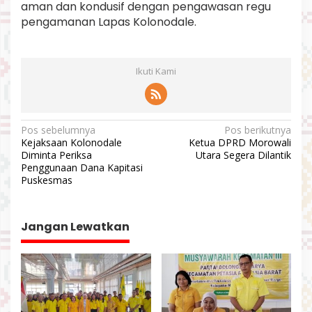
aman dan kondusif dengan pengawasan regu
pengamanan Lapas Kolonodale.
Ikuti Kami
N
Pos sebelumnya
Pos berikutnya
Kejaksaan Kolonodale
Ketua DPRD Morowali
a
Diminta Periksa
Utara Segera Dilantik
v
Penggunaan Dana Kapitasi
Puskesmas
i
g
a
Jangan Lewatkan
s
i
p
o