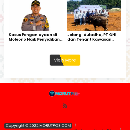
Harapan Warga
Kalimantan Barat
Kasus Penganiayaan di
Jelang Iduladha, PT GNI
Moleono Naik Penyidikan,
dan Tenant Kawasan
IPTU Theo Berikan
Industri Salurkan Sapi
Kesempatan Terakhir
Kurban
View More
Copyright © 2022 MORUTPOS.COM