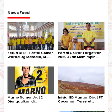
News Feed
Ketua DPD II Partai Golkar
Partai Golkar Targetkan
Warda Dg Mamala, SE,
2029 Akan Memimpin
Melantik Pengurus Parti
Pemerintahan Di Morut
Kecamatan Petasia dan
Kecamatan Petbar
Marno Nomor Urut 2
Inisial BD Mantan Dirut PT
Diunggulkan di
Cocoman Terseret
Tandoyondo,
Dugaan Pelanggaran
Kesederhanaannya Jadi
Tata Kelola Tambang