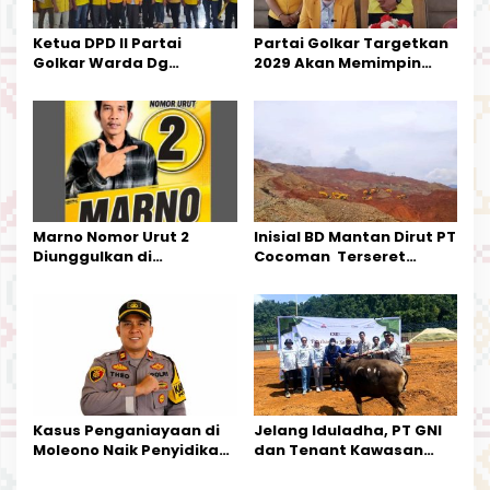
s
Ketua DPD II Partai
Partai Golkar Targetkan
Golkar Warda Dg
2029 Akan Memimpin
Mamala, SE, Melantik
Pemerintahan Di Morut
Pengurus Parti
Kecamatan Petasia dan
Kecamatan Petbar
Marno Nomor Urut 2
Inisial BD Mantan Dirut PT
Diunggulkan di
Cocoman Terseret
Tandoyondo,
Dugaan Pelanggaran
Kesederhanaannya Jadi
Tata Kelola Tambang
Harapan Warga
Kalimantan Barat
Kasus Penganiayaan di
Jelang Iduladha, PT GNI
Moleono Naik Penyidikan,
dan Tenant Kawasan
IPTU Theo Berikan
Industri Salurkan Sapi
Kesempatan Terakhir
Kurban