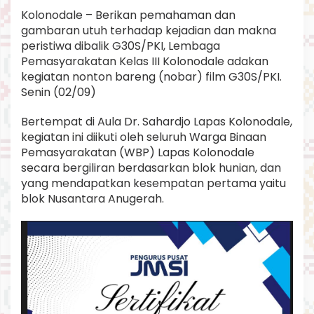
A
Kolonodale – Berikan pemahaman dan
P
gambaran utuh terhadap kejadian dan makna
A
peristiwa dibalik G30S/PKI, Lembaga
S
K
Pemasyarakatan Kelas III Kolonodale adakan
O
kegiatan nonton bareng (nobar) film G30S/PKI.
L
Senin (02/09)
O
N
Bertempat di Aula Dr. Sahardjo Lapas Kolonodale,
O
D
kegiatan ini diikuti oleh seluruh Warga Binaan
A
Pemasyarakatan (WBP) Lapas Kolonodale
L
secara bergiliran berdasarkan blok hunian, dan
E
yang mendapatkan kesempatan pertama yaitu
G
blok Nusantara Anugerah.
E
L
A
R
N
O
B
A
R
F