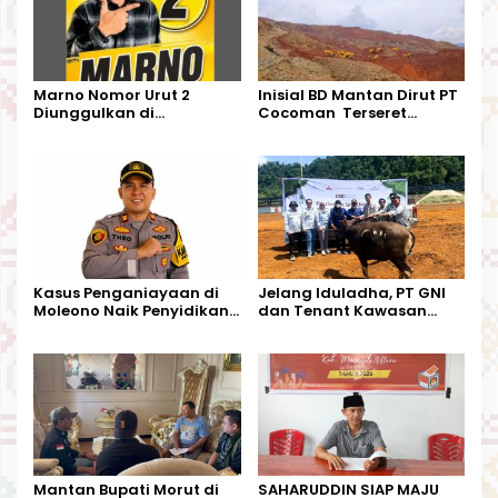
Marno Nomor Urut 2
Inisial BD Mantan Dirut PT
Diunggulkan di
Cocoman Terseret
Tandoyondo,
Dugaan Pelanggaran
Kesederhanaannya Jadi
Tata Kelola Tambang
Harapan Warga
Kalimantan Barat
Kasus Penganiayaan di
Jelang Iduladha, PT GNI
Moleono Naik Penyidikan,
dan Tenant Kawasan
IPTU Theo Berikan
Industri Salurkan Sapi
Kesempatan Terakhir
Kurban
Mantan Bupati Morut di
SAHARUDDIN SIAP MAJU