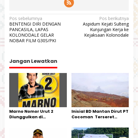
N
Pos sebelumnya
Pos berikutnya
BENTENGI DIRI DENGAN
Aspidum Kejati Sulteng
a
PANCASILA, LAPAS
Kunjungan Kerja ke
v
KOLONODALE GELAR
Kejaksaan Kolonodale
NOBAR FILM G30S/PKI
i
g
a
Jangan Lewatkan
s
i
p
o
s
Marno Nomor Urut 2
Inisial BD Mantan Dirut PT
Diunggulkan di
Cocoman Terseret
Tandoyondo,
Dugaan Pelanggaran
Kesederhanaannya Jadi
Tata Kelola Tambang
Harapan Warga
Kalimantan Barat