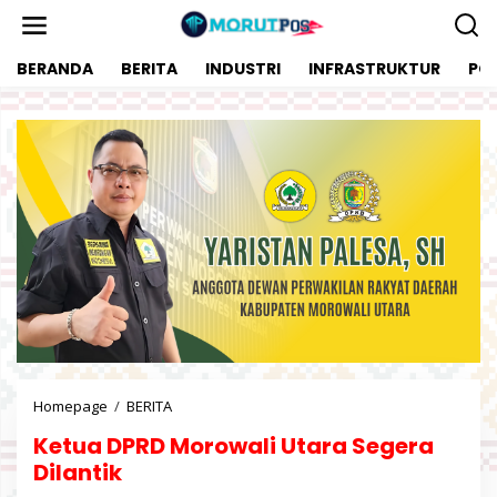
L
e
w
BERANDA
BERITA
INDUSTRI
INFRASTRUKTUR
POL
a
t
i
k
e
k
o
n
t
e
n
Homepage
/
BERITA
K
e
Ketua DPRD Morowali Utara Segera
t
u
Dilantik
a