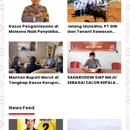
Kasus Penganiayaan di
Jelang Iduladha, PT GNI
Moleono Naik Penyidikan,
dan Tenant Kawasan
IPTU Theo Berikan
Industri Salurkan Sapi
Kesempatan Terakhir
Kurban
Mantan Bupati Morut di
SAHARUDDIN SIAP MAJU
Tangkap Kasus Korupsi
SEBAGAI CALON KEPALA
Perjalanan Dinas
DESA BUNTA
News Feed