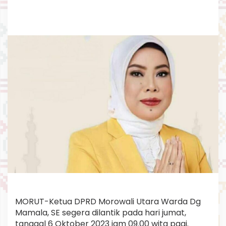
l
a
n
t
i
k
MORUT-Ketua DPRD Morowali Utara Warda Dg
Mamala, SE segera dilantik pada hari jumat,
tanggal 6 Oktober 2023 jam 09.00 wita pagi.