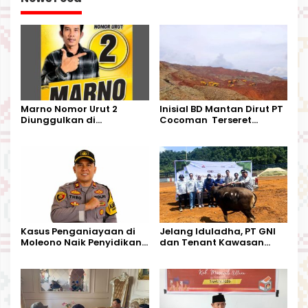
Marno Nomor Urut 2
Inisial BD Mantan Dirut PT
Diunggulkan di
Cocoman Terseret
Tandoyondo,
Dugaan Pelanggaran
Kesederhanaannya Jadi
Tata Kelola Tambang
Harapan Warga
Kalimantan Barat
Kasus Penganiayaan di
Jelang Iduladha, PT GNI
Moleono Naik Penyidikan,
dan Tenant Kawasan
IPTU Theo Berikan
Industri Salurkan Sapi
Kesempatan Terakhir
Kurban