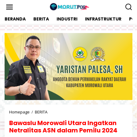
L
e
w
BERANDA
BERITA
INDUSTRI
INFRASTRUKTUR
POL
a
t
i
k
e
k
o
n
t
e
n
Homepage
/
BERITA
B
a
Bawaslu Morowali Utara Ingatkan
w
a
Netralitas ASN dalam Pemilu 2024
s