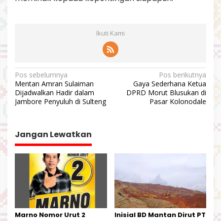
Ikuti Kami
N
Pos sebelumnya
Pos berikutnya
Mentan Amran Sulaiman
Gaya Sederhana Ketua
a
Dijadwalkan Hadir dalam
DPRD Morut Blusukan di
v
Jambore Penyuluh di Sulteng
Pasar Kolonodale
i
g
Jangan Lewatkan
a
s
i
p
o
s
Marno Nomor Urut 2
Inisial BD Mantan Dirut PT