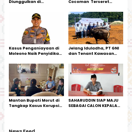
Diunggulkan di
Cocoman Terseret
Tandoyondo,
Dugaan Pelanggaran
Kesederhanaannya Jadi
Tata Kelola Tambang
Harapan Warga
Kalimantan Barat
Kasus Penganiayaan di
Jelang Iduladha, PT GNI
Moleono Naik Penyidikan,
dan Tenant Kawasan
IPTU Theo Berikan
Industri Salurkan Sapi
Kesempatan Terakhir
Kurban
Mantan Bupati Morut di
SAHARUDDIN SIAP MAJU
Tangkap Kasus Korupsi
SEBAGAI CALON KEPALA
Perjalanan Dinas
DESA BUNTA
News Feed