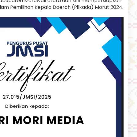
 Kabupaten Morowali Utara dan kini mempersiapkan
alam Pemilihan Kepala Daerah (Pilkada) Morut 2024.