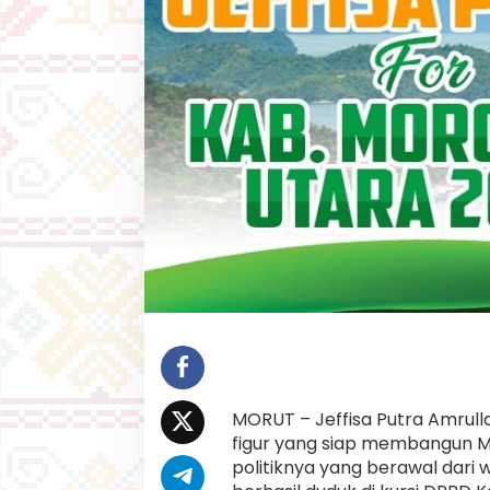
n
K
o
m
i
t
m
e
n
n
y
a
B
e
r
t
a
r
u
n
g
MORUT – Jeffisa Putra Amrull
d
figur yang siap membangun 
i
politiknya yang berawal dari 
P