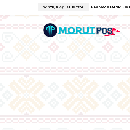
L
Sabtu, 8 Agustus 2026
Pedoman Media Sibe
e
w
a
t
i
k
e
k
o
n
t
e
n