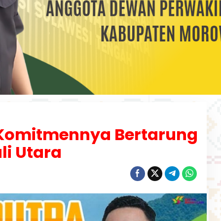
n Komitmennya Bertarung
li Utara