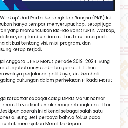
g Warkop’ dari Partai Kebangkitan Bangsa (PKB) ini
ukan hanya tempat menyeruput kopi, tetapi juga
ran yang memunculkan ide-ide konstruktif. Warkop,
g diskusi yang tumbuh dan mekar, terutama pada
 diskusi tentang visi, misi, program, dan
usung kerap terjadi.
bagai Anggota DPRD Morut periode 2019–2024, Bung
r dari jabatannya sebelum genap 5 tahun
awalnya perjalanan politiknya, kini kembali
galang dukungan dalam perhelatan Pilkada Morut
 juga terdaftar sebagai caleg DPRD Morut nomor
24, memiliki visi kuat untuk mengembangkan sektor
Meskipun daerah ini dikenal sebagai salah satu
ndonesia, Bung Jeff percaya bahwa fokus pada
ci untuk memajukan Morut ke depan.