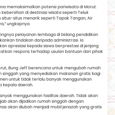
na memaksimalkan potensi pariwisata di Morut.
kebersihan di destinasi wisata seperti Teluk
tus-situs menarik seperti Tapak Tangan, Air
ya,” ungkapnya.
tingnya pelayanan lembaga di bidang pendidikan
nkan tindakan daripada administrasi. Ia
 apresiasi kepada siswa berprestasi di jenjang
atkan respons terhadap usulan bantuan dari pihak
 Morut, Bung Jeff berencana untuk mengubah rumah
ah singgah yang menyediakan makanan gratis bagi
tmen untuk tidak terlalu banyak menggunakan
da kepala daerah.
 banyak menggunakan fasilitas daerah. Tidak akan
ujab akan dijadikan rumah singgah dengan
nas akan diubah menjadi mobil jenazah yang gratis