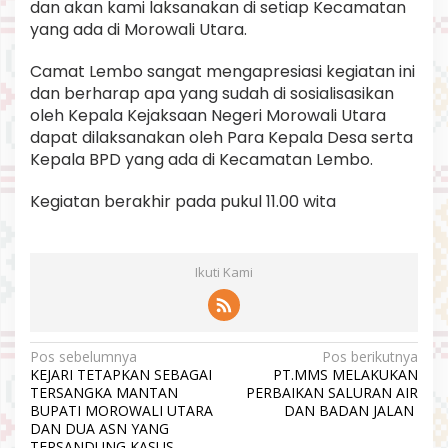
dan akan kami laksanakan di setiap Kecamatan
yang ada di Morowali Utara.
Camat Lembo sangat mengapresiasi kegiatan ini
dan berharap apa yang sudah di sosialisasikan
oleh Kepala Kejaksaan Negeri Morowali Utara
dapat dilaksanakan oleh Para Kepala Desa serta
Kepala BPD yang ada di Kecamatan Lembo.
Kegiatan berakhir pada pukul 11.00 wita
Ikuti Kami
N
Pos sebelumnya
Pos berikutnya
KEJARI TETAPKAN SEBAGAI
PT.MMS MELAKUKAN
a
TERSANGKA MANTAN
PERBAIKAN SALURAN AIR
v
BUPATI MOROWALI UTARA
DAN BADAN JALAN
DAN DUA ASN YANG
i
TERSANDUNG KASUS