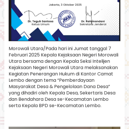
i
K
e
c
a
m
a
t
a
Morowali Utara/Pada hari ini Jumat tanggal 7
n
Februari 2025 Kepala Kejaksaan Negeri Morowali
L
Utara bersama dengan Kepala Seksi Intelijen
e
m
Kejaksaan Negeri Morowali Utara melaksanakan
b
Kegiatan Penerangan Hukum di Kantor Camat
o
Lembo dengan tema “Pemberdayaan
K
Masyarakat Desa & Pengelolaan Dana Desa”
a
b
yang dihadiri oleh Kepala Desa, Sekertaris Desa
u
dan Bendahara Desa se-Kecamatan Lembo
p
serta Kepala BPD se-Kecamatan Lembo.
a
t
e
n
M