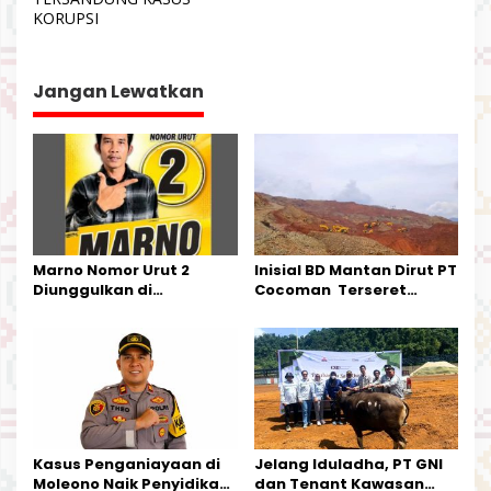
KORUPSI
g
a
s
Jangan Lewatkan
i
p
o
s
Marno Nomor Urut 2
Inisial BD Mantan Dirut PT
Diunggulkan di
Cocoman Terseret
Tandoyondo,
Dugaan Pelanggaran
Kesederhanaannya Jadi
Tata Kelola Tambang
Harapan Warga
Kalimantan Barat
Kasus Penganiayaan di
Jelang Iduladha, PT GNI
Moleono Naik Penyidikan,
dan Tenant Kawasan