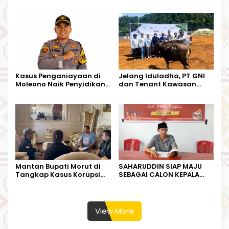
Tandoyondo,
Dugaan Pelanggaran
Kesederhanaannya Jadi
Tata Kelola Tambang
Harapan Warga
Kalimantan Barat
Kasus Penganiayaan di
Jelang Iduladha, PT GNI
Moleono Naik Penyidikan,
dan Tenant Kawasan
IPTU Theo Berikan
Industri Salurkan Sapi
Kesempatan Terakhir
Kurban
Mantan Bupati Morut di
SAHARUDDIN SIAP MAJU
Tangkap Kasus Korupsi
SEBAGAI CALON KEPALA
Perjalanan Dinas
DESA BUNTA
View More