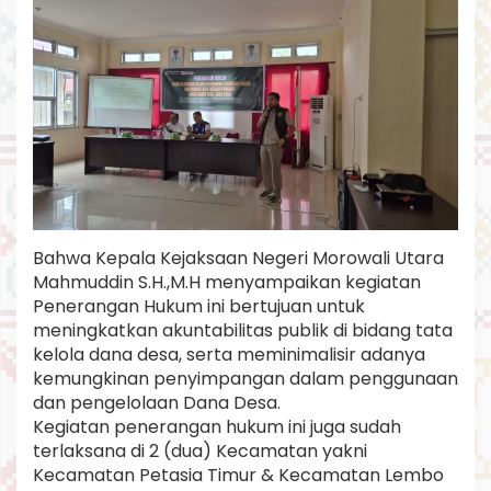
o
r
o
w
a
l
i
U
t
a
r
a
Bahwa Kepala Kejaksaan Negeri Morowali Utara
Mahmuddin S.H.,M.H menyampaikan kegiatan
Penerangan Hukum ini bertujuan untuk
meningkatkan akuntabilitas publik di bidang tata
kelola dana desa, serta meminimalisir adanya
kemungkinan penyimpangan dalam penggunaan
dan pengelolaan Dana Desa.
Kegiatan penerangan hukum ini juga sudah
terlaksana di 2 (dua) Kecamatan yakni
Kecamatan Petasia Timur & Kecamatan Lembo