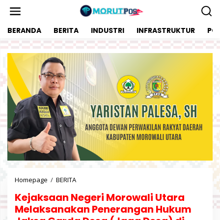
L
e
w
BERANDA
BERITA
INDUSTRI
INFRASTRUKTUR
POL
a
t
i
k
e
k
o
n
t
e
n
Homepage
/
BERITA
K
e
Kejaksaan Negeri Morowali Utara
j
a
Melaksanakan Penerangan Hukum
k