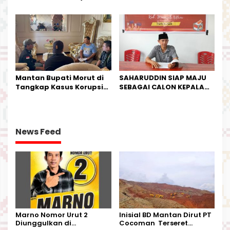
IPTU Theo Berikan
Industri Salurkan Sapi
Kesempatan Terakhir
Kurban
Mantan Bupati Morut di
SAHARUDDIN SIAP MAJU
Tangkap Kasus Korupsi
SEBAGAI CALON KEPALA
Perjalanan Dinas
DESA BUNTA
News Feed
Marno Nomor Urut 2
Inisial BD Mantan Dirut PT
Diunggulkan di
Cocoman Terseret