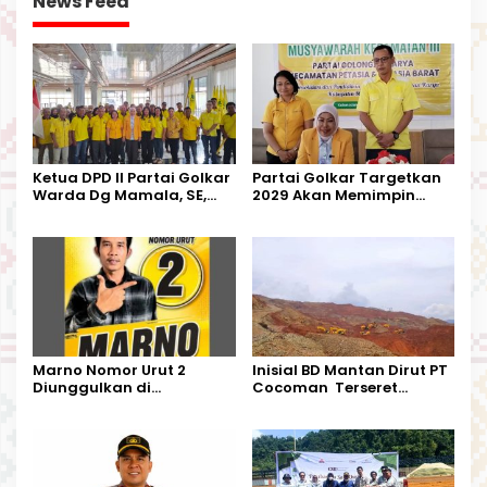
News Feed
Ketua DPD II Partai Golkar
Partai Golkar Targetkan
Warda Dg Mamala, SE,
2029 Akan Memimpin
Melantik Pengurus Parti
Pemerintahan Di Morut
Kecamatan Petasia dan
Kecamatan Petbar
Marno Nomor Urut 2
Inisial BD Mantan Dirut PT
Diunggulkan di
Cocoman Terseret
Tandoyondo,
Dugaan Pelanggaran
Kesederhanaannya Jadi
Tata Kelola Tambang
Harapan Warga
Kalimantan Barat