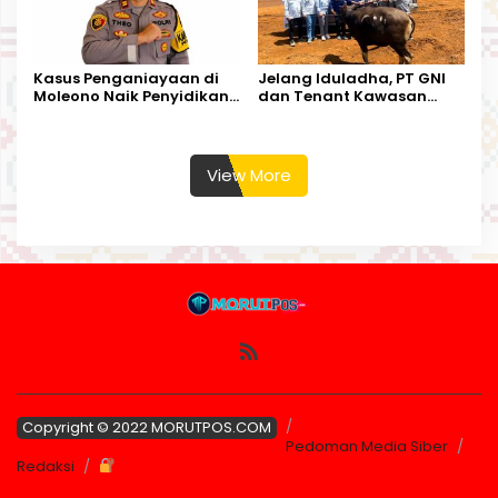
Kasus Penganiayaan di
Jelang Iduladha, PT GNI
Moleono Naik Penyidikan,
dan Tenant Kawasan
IPTU Theo Berikan
Industri Salurkan Sapi
Kesempatan Terakhir
Kurban
View More
Copyright © 2022 MORUTPOS.COM
Pedoman Media Siber
Redaksi