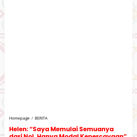
Homepage
/
BERITA
H
e
Helen: “Saya Memulai Semuanya
l
e
dari Nol, Hanya Modal Kepercayaan”