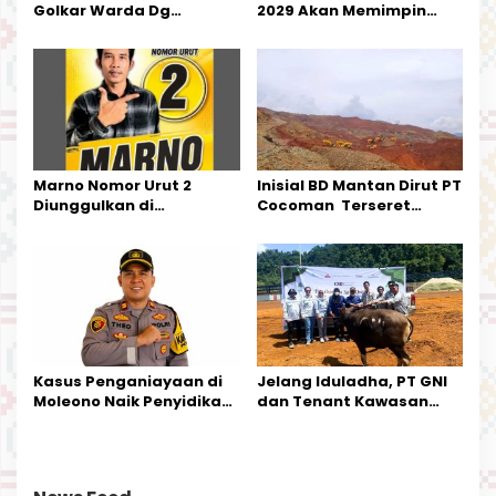
Golkar Warda Dg
2029 Akan Memimpin
Mamala, SE, Melantik
Pemerintahan Di Morut
Pengurus Parti
Kecamatan Petasia dan
Kecamatan Petbar
Marno Nomor Urut 2
Inisial BD Mantan Dirut PT
Diunggulkan di
Cocoman Terseret
Tandoyondo,
Dugaan Pelanggaran
Kesederhanaannya Jadi
Tata Kelola Tambang
Harapan Warga
Kalimantan Barat
Kasus Penganiayaan di
Jelang Iduladha, PT GNI
Moleono Naik Penyidikan,
dan Tenant Kawasan
IPTU Theo Berikan
Industri Salurkan Sapi
Kesempatan Terakhir
Kurban