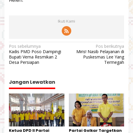
Helen.**
Ikuti Kami
N
Pos sebelumnya
Pos berikutnya
Kadis PMD Poso Dampingi
Miris! Nasib Pelayanan di
a
Bupati Verna Resmikan 2
Puskesmas Lee Yang
v
Desa Persiapan
Termegah
i
g
Jangan Lewatkan
a
s
i
p
o
s
Ketua DPD II Partai
Partai Golkar Targetkan