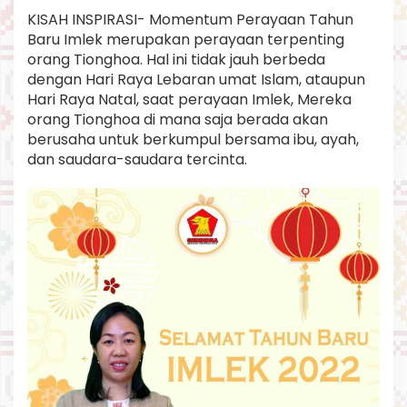
i
KISAH INSPIRASI- Momentum Perayaan Tahun
N
Baru Imlek merupakan perayaan terpenting
o
orang Tionghoa. Hal ini tidak jauh berbeda
l
,
dengan Hari Raya Lebaran umat Islam, ataupun
H
Hari Raya Natal, saat perayaan Imlek, Mereka
a
orang Tionghoa di mana saja berada akan
n
berusaha untuk berkumpul bersama ibu, ayah,
y
dan saudara-saudara tercinta.
a
M
o
d
a
l
K
e
p
e
r
c
a
y
a
a