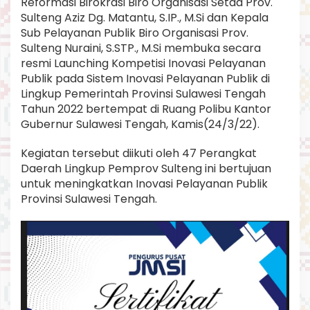
Reformasi Birokrasi Biro Organisasi Setda Prov.
l
Sulteng Aziz Dg. Matantu, S.IP., M.Si dan Kepala
t
Sub Pelayanan Publik Biro Organisasi Prov.
e
n
Sulteng Nuraini, S.STP., M.Si membuka secara
g
resmi Launching Kompetisi Inovasi Pelayanan
T
Publik pada Sistem Inovasi Pelayanan Publik di
a
Lingkup Pemerintah Provinsi Sulawesi Tengah
h
Tahun 2022 bertempat di Ruang Polibu Kantor
u
n
Gubernur Sulawesi Tengah, Kamis(24/3/22).
2
0
Kegiatan tersebut diikuti oleh 47 Perangkat
2
Daerah Lingkup Pemprov Sulteng ini bertujuan
2
untuk meningkatkan Inovasi Pelayanan Publik
.
Provinsi Sulawesi Tengah.