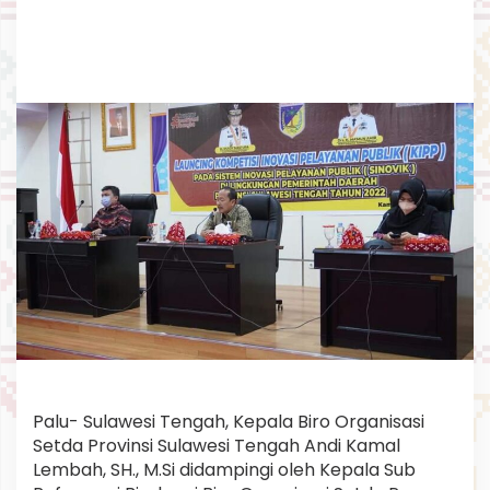
P
P
S
I
N
O
V
I
K
L
i
n
g
k
u
p
P
e
m
p
r
Palu- Sulawesi Tengah, Kepala Biro Organisasi
o
Setda Provinsi Sulawesi Tengah Andi Kamal
v
S
Lembah, SH., M.Si didampingi oleh Kepala Sub
u