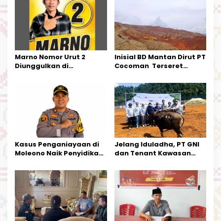
i
p
o
s
Marno Nomor Urut 2
Inisial BD Mantan Dirut PT
Diunggulkan di
Cocoman Terseret
Tandoyondo,
Dugaan Pelanggaran
Kesederhanaannya Jadi
Tata Kelola Tambang
Harapan Warga
Kalimantan Barat
Kasus Penganiayaan di
Jelang Iduladha, PT GNI
Moleono Naik Penyidikan,
dan Tenant Kawasan
IPTU Theo Berikan
Industri Salurkan Sapi
Kesempatan Terakhir
Kurban