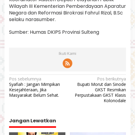
Wilayah III Kementerian Pemberdayaan Aparatur
Negara dan Reformasi Birokrasi Fahrul Rizal, B.Sc
selaku narasumber.
Sumber: Humas DKIPS Provinsi Sulteng
Ikuti Kami
N
Pos sebelumnya
Pos berikutnya
Syafiah : Jangan Mimpikan
Bupati Morut dan Sinode
a
Kesejahteraan, Jika
GKST Resmikan
v
Masyarakat Belum Sehat.
Perpustakaan GKST Klasis
Kolonodale
i
g
a
Jangan Lewatkan
s