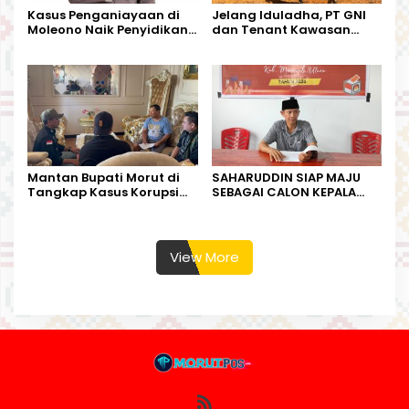
Kasus Penganiayaan di
Jelang Iduladha, PT GNI
Moleono Naik Penyidikan,
dan Tenant Kawasan
IPTU Theo Berikan
Industri Salurkan Sapi
Kesempatan Terakhir
Kurban
Mantan Bupati Morut di
SAHARUDDIN SIAP MAJU
Tangkap Kasus Korupsi
SEBAGAI CALON KEPALA
Perjalanan Dinas
DESA BUNTA
View More