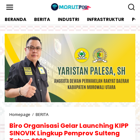
L
e
w
BERANDA
BERITA
INDUSTRI
INFRASTRUKTUR
POL
a
t
i
k
e
k
o
n
t
e
n
Homepage
/
BERITA
B
i
Biro Organisasi Gelar Launching KIPP
r
o
SINOVIK Lingkup Pemprov Sulteng
O