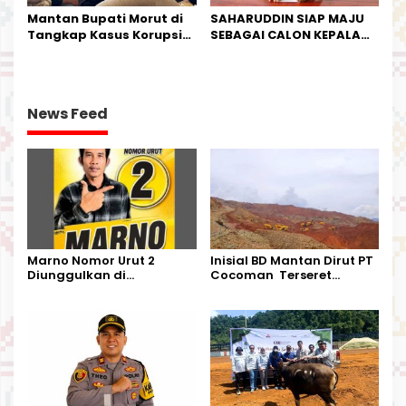
Mantan Bupati Morut di
SAHARUDDIN SIAP MAJU
Tangkap Kasus Korupsi
SEBAGAI CALON KEPALA
Perjalanan Dinas
DESA BUNTA
News Feed
Marno Nomor Urut 2
Inisial BD Mantan Dirut PT
Diunggulkan di
Cocoman Terseret
Tandoyondo,
Dugaan Pelanggaran
Kesederhanaannya Jadi
Tata Kelola Tambang
Harapan Warga
Kalimantan Barat