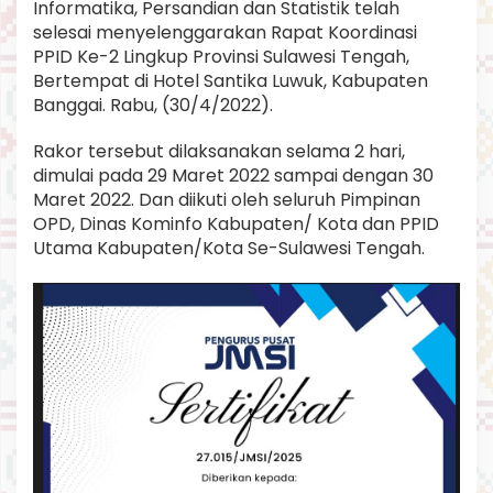
Informatika, Persandian dan Statistik telah
M
selesai menyelenggarakan Rapat Koordinasi
o
r
PPID Ke-2 Lingkup Provinsi Sulawesi Tengah,
o
Bertempat di Hotel Santika Luwuk, Kabupaten
w
Banggai. Rabu, (30/4/2022).
a
l
Rakor tersebut dilaksanakan selama 2 hari,
i
S
dimulai pada 29 Maret 2022 sampai dengan 30
e
Maret 2022. Dan diikuti oleh seluruh Pimpinan
b
OPD, Dinas Kominfo Kabupaten/ Kota dan PPID
a
Utama Kabupaten/Kota Se-Sulawesi Tengah.
g
a
i
T
u
a
n
R
u
m
a
h
R