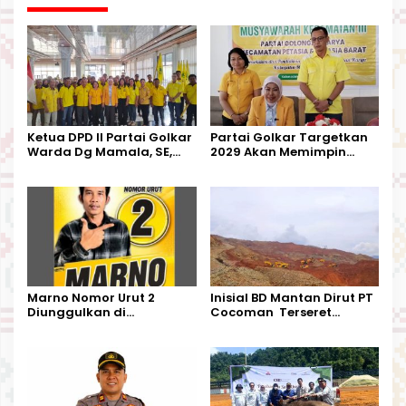
Ketua DPD II Partai Golkar
Partai Golkar Targetkan
Warda Dg Mamala, SE,
2029 Akan Memimpin
Melantik Pengurus Parti
Pemerintahan Di Morut
Kecamatan Petasia dan
Kecamatan Petbar
Marno Nomor Urut 2
Inisial BD Mantan Dirut PT
Diunggulkan di
Cocoman Terseret
Tandoyondo,
Dugaan Pelanggaran
Kesederhanaannya Jadi
Tata Kelola Tambang
Harapan Warga
Kalimantan Barat