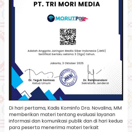
a
k
o
r
P
P
I
D
S
e
l
a
n
j
u
t
n
y
a
.
Di hari pertama, Kadis Kominfo Dra. Novalina, MM
memberikan materi tentang evaluasi layanan
informasi dan komunikasi publik dan di hari kedua
para peserta menerima materi terkait