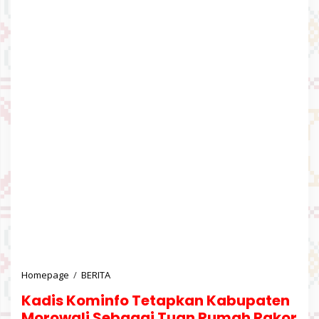
Homepage
/
BERITA
K
a
Kadis Kominfo Tetapkan Kabupaten
d
i
Morowali Sebagai Tuan Rumah Rakor