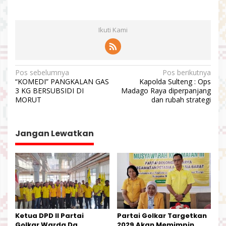
Ikuti Kami
N
Pos sebelumnya
Pos berikutnya
“KOMEDI” PANGKALAN GAS
Kapolda Sulteng : Ops
a
3 KG BERSUBSIDI DI
Madago Raya diperpanjang
v
MORUT
dan rubah strategi
i
g
Jangan Lewatkan
a
s
i
p
o
s
Ketua DPD II Partai
Partai Golkar Targetkan
Golkar Warda Dg
2029 Akan Memimpin