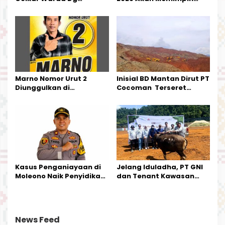
Mamala, SE, Melantik
Pemerintahan Di Morut
Pengurus Parti
Kecamatan Petasia dan
Kecamatan Petbar
Marno Nomor Urut 2
Inisial BD Mantan Dirut PT
Diunggulkan di
Cocoman Terseret
Tandoyondo,
Dugaan Pelanggaran
Kesederhanaannya Jadi
Tata Kelola Tambang
Harapan Warga
Kalimantan Barat
Kasus Penganiayaan di
Jelang Iduladha, PT GNI
Moleono Naik Penyidikan,
dan Tenant Kawasan
IPTU Theo Berikan
Industri Salurkan Sapi
Kesempatan Terakhir
Kurban
News Feed