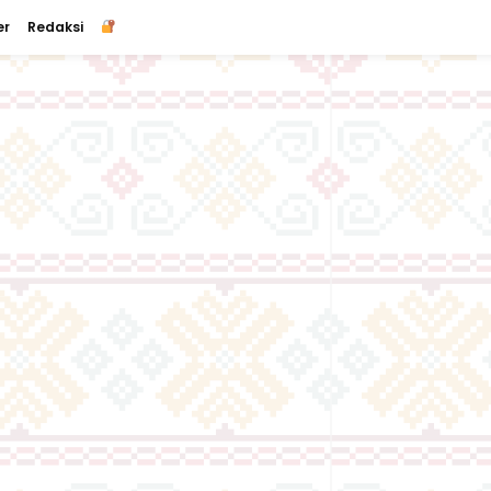
er
Redaksi