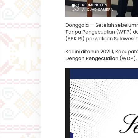
g
a
l
a
H
Donggala — Setelah sebelumn
a
Tanpa Pengecualian (WTP) da
n
(BPK RI) perwakilan Sulawesi 
y
a
R
Kali ini ditahun 2021 l, Kabu
a
Dengan Pengecualian (WDP).
i
h
O
p
i
n
i
W
D
P
D
a
r
i