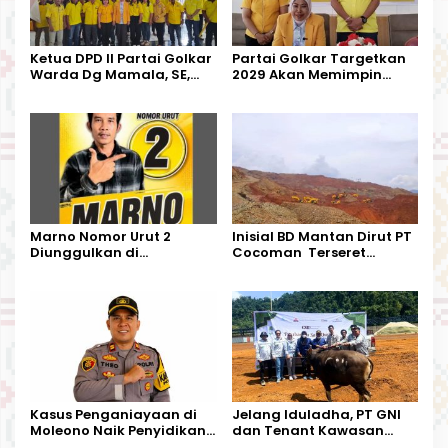
Ketua DPD II Partai Golkar
Partai Golkar Targetkan
Warda Dg Mamala, SE,
2029 Akan Memimpin
Melantik Pengurus Parti
Pemerintahan Di Morut
Kecamatan Petasia dan
Kecamatan Petbar
Marno Nomor Urut 2
Inisial BD Mantan Dirut PT
Diunggulkan di
Cocoman Terseret
Tandoyondo,
Dugaan Pelanggaran
Kesederhanaannya Jadi
Tata Kelola Tambang
Harapan Warga
Kalimantan Barat
Kasus Penganiayaan di
Jelang Iduladha, PT GNI
Moleono Naik Penyidikan,
dan Tenant Kawasan
IPTU Theo Berikan
Industri Salurkan Sapi