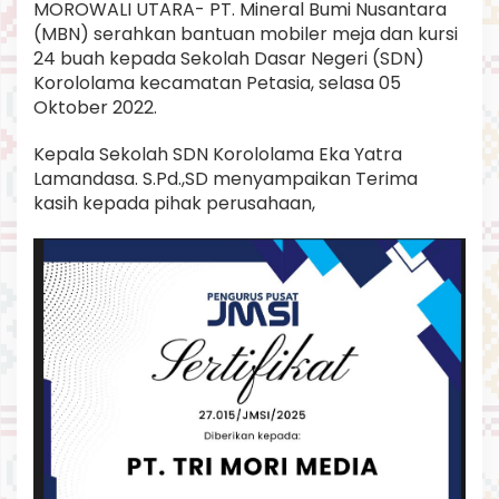
MOROWALI UTARA- PT. Mineral Bumi Nusantara
o
(MBN) serahkan bantuan mobiler meja dan kursi
l
o
24 buah kepada Sekolah Dasar Negeri (SDN)
l
Korololama kecamatan Petasia, selasa 05
a
Oktober 2022.
m
a
Kepala Sekolah SDN Korololama Eka Yatra
Lamandasa. S.Pd.,SD menyampaikan Terima
kasih kepada pihak perusahaan,