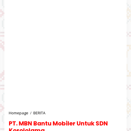
Homepage
/
BERITA
P
T
PT. MBN Bantu Mobiler Untuk SDN
.
M
Korololama