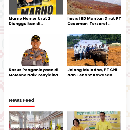
Marno Nomor Urut 2
Inisial BD Mantan Dirut PT
Diunggulkan di
Cocoman Terseret
Tandoyondo,
Dugaan Pelanggaran
Kesederhanaannya Jadi
Tata Kelola Tambang
Harapan Warga
Kalimantan Barat
Kasus Penganiayaan di
Jelang Iduladha, PT GNI
Moleono Naik Penyidikan,
dan Tenant Kawasan
IPTU Theo Berikan
Industri Salurkan Sapi
Kesempatan Terakhir
Kurban
News Feed