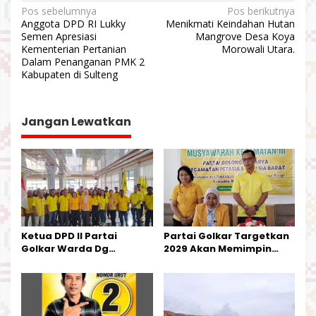
N
Pos sebelumnya
Pos berikutnya
Anggota DPD RI Lukky
Menikmati Keindahan Hutan
a
Semen Apresiasi
Mangrove Desa Koya
v
Kementerian Pertanian
Morowali Utara.
Dalam Penanganan PMK 2
i
Kabupaten di Sulteng
g
a
Jangan Lewatkan
s
i
p
o
s
Ketua DPD II Partai
Partai Golkar Targetkan
Golkar Warda Dg
2029 Akan Memimpin
Mamala, SE, Melantik
Pemerintahan Di Morut
Pengurus Parti
Kecamatan Petasia dan
Kecamatan Petbar