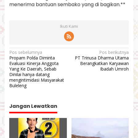
menerima bantuan sembako yang di bagikan.**
Ikuti Kami
N
Pos sebelumnya
Pos berikutnya
Propam Polda Diminta
PT Trinusa Dharma Utama
a
Evaluasi Kinerja Anggota
Berangkatkan Karyawan
v
Yang Ke Daerah, Sebab
Ibadah Umroh
Dinilai hanya datang
i
mengintimidasi Masyarakat
Buleleng
g
a
s
Jangan Lewatkan
i
p
o