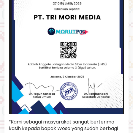
o
s
o
“Kami sebagai masyarakat sangat berterima
kasih kepada bapak Woso yang sudah berbagi