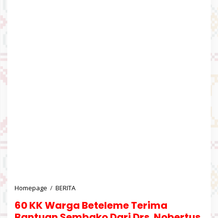
Homepage
/
BERITA
6
0
60 KK Warga Beteleme Terima
K
K
Bantuan Sembako Dari Drs. Nobertus