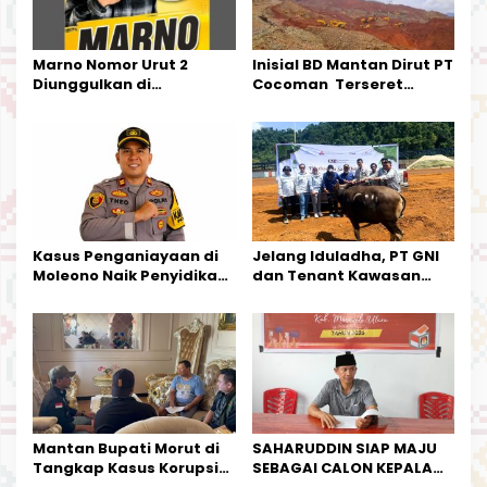
s
Marno Nomor Urut 2
Inisial BD Mantan Dirut PT
Diunggulkan di
Cocoman Terseret
Tandoyondo,
Dugaan Pelanggaran
Kesederhanaannya Jadi
Tata Kelola Tambang
Harapan Warga
Kalimantan Barat
Kasus Penganiayaan di
Jelang Iduladha, PT GNI
Moleono Naik Penyidikan,
dan Tenant Kawasan
IPTU Theo Berikan
Industri Salurkan Sapi
Kesempatan Terakhir
Kurban
Mantan Bupati Morut di
SAHARUDDIN SIAP MAJU
Tangkap Kasus Korupsi
SEBAGAI CALON KEPALA