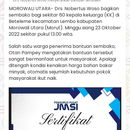
Drs. Nobertus Woso menyerahkan bantuan sembako
n
MOROWALI UTARA- Drs. Nobertus Woso bagikan
S
e
sembako bagi sekitar 60 kepala keluarga (KK) di
m
Beteleme kecamatan Lembo kabupaten
b
Morowali Utara (Morut). Minggu siang 23 Oktober
a
2022 sekitar pukul 13.00 wita.
k
o
D
Salah satu warga penerima bantuan sembako,
a
Otan Pampey mengatakan bantuan tersebut
r
sangat bermanfaat untuk masyarakat. Apalagi
i
ditengah kondisi kenaikan harga bahan bakar
D
minyak, otomatis sejumlah kebutuhan pokok
r
s
masyarakat ikut naik.
.
N
o
b
e
r
t
u
s
W