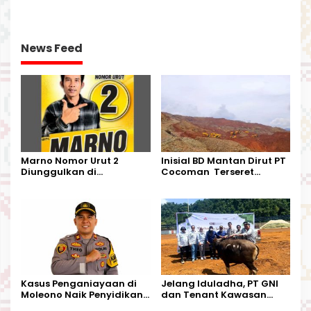
Perjalanan Dinas
DESA BUNTA
News Feed
Marno Nomor Urut 2
Inisial BD Mantan Dirut PT
Diunggulkan di
Cocoman Terseret
Tandoyondo,
Dugaan Pelanggaran
Kesederhanaannya Jadi
Tata Kelola Tambang
Harapan Warga
Kalimantan Barat
Kasus Penganiayaan di
Jelang Iduladha, PT GNI
Moleono Naik Penyidikan,
dan Tenant Kawasan
IPTU Theo Berikan
Industri Salurkan Sapi