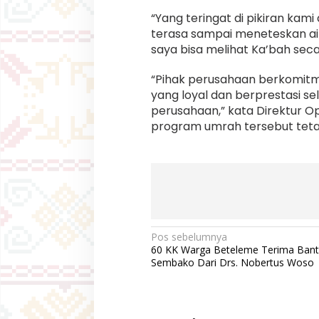
“Yang teringat di pikiran kam
terasa sampai meneteskan ai
saya bisa melihat Ka’bah seca
“Pihak perusahaan berkomit
yang loyal dan berprestasi s
perusahaan,” kata Direktur O
program umrah tersebut teta
N
Pos sebelumnya
60 KK Warga Beteleme Terima Ban
a
Sembako Dari Drs. Nobertus Woso
v
i