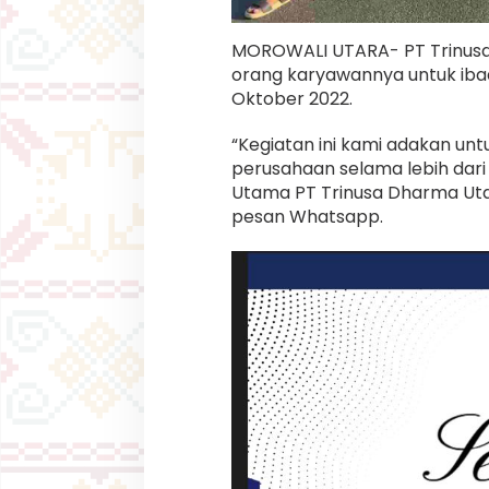
w
a
n
MOROWALI UTARA- PT Trinus
I
orang karyawannya untuk ibad
b
Oktober 2022.
a
d
a
“Kegiatan ini kami adakan u
h
perusahaan selama lebih dari 
U
Utama PT Trinusa Dharma Uta
m
pesan Whatsapp.
r
o
h