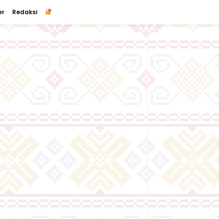
er
Redaksi