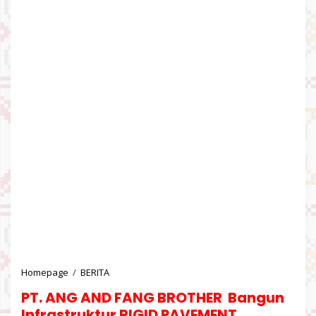
Homepage
/
BERITA
P
T
PT. ANG AND FANG BROTHER Bangun
.
A
Infrastruktur RIGID PAVEMENT,