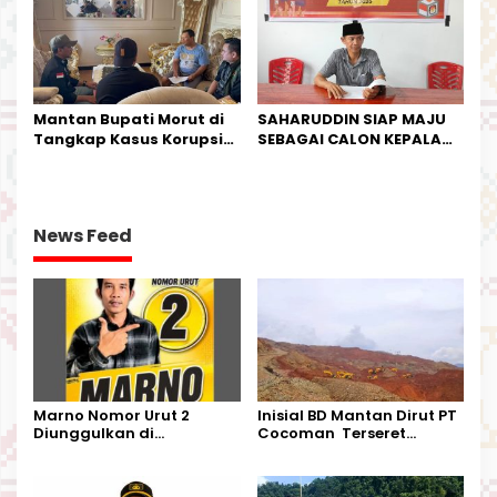
Mantan Bupati Morut di
SAHARUDDIN SIAP MAJU
Tangkap Kasus Korupsi
SEBAGAI CALON KEPALA
Perjalanan Dinas
DESA BUNTA
News Feed
Marno Nomor Urut 2
Inisial BD Mantan Dirut PT
Diunggulkan di
Cocoman Terseret
Tandoyondo,
Dugaan Pelanggaran
Kesederhanaannya Jadi
Tata Kelola Tambang
Harapan Warga
Kalimantan Barat