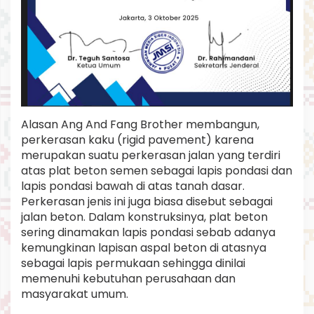
e
w
a
j
i
b
a
n
K
Alasan Ang And Fang Brother membangun,
a
m
perkerasan kaku (rigid pavement) karena
i
merupakan suatu perkerasan jalan yang terdiri
atas plat beton semen sebagai lapis pondasi dan
lapis pondasi bawah di atas tanah dasar.
Perkerasan jenis ini juga biasa disebut sebagai
jalan beton. Dalam konstruksinya, plat beton
sering dinamakan lapis pondasi sebab adanya
kemungkinan lapisan aspal beton di atasnya
sebagai lapis permukaan sehingga dinilai
memenuhi kebutuhan perusahaan dan
masyarakat umum.