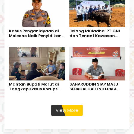
Kasus Penganiayaan di
Jelang Iduladha, PT GNI
Moleono Naik Penyidikan,
dan Tenant Kawasan
IPTU Theo Berikan
Industri Salurkan Sapi
Kesempatan Terakhir
Kurban
Mantan Bupati Morut di
SAHARUDDIN SIAP MAJU
Tangkap Kasus Korupsi
SEBAGAI CALON KEPALA
Perjalanan Dinas
DESA BUNTA
View More