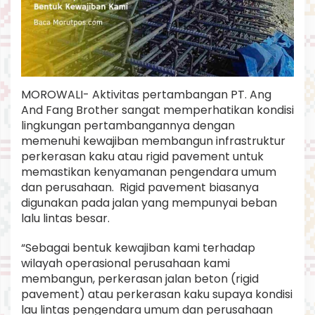
f
r
a
s
t
r
u
MOROWALI- Aktivitas pertambangan PT. Ang
k
And Fang Brother sangat memperhatikan kondisi
t
u
lingkungan pertambangannya dengan
r
memenuhi kewajiban membangun infrastruktur
R
perkerasan kaku atau rigid pavement untuk
I
memastikan kenyamanan pengendara umum
G
dan perusahaan. Rigid pavement biasanya
I
D
digunakan pada jalan yang mempunyai beban
P
lalu lintas besar.
A
V
“Sebagai bentuk kewajiban kami terhadap
E
wilayah operasional perusahaan kami
M
E
membangun, perkerasan jalan beton (rigid
N
pavement) atau perkerasan kaku supaya kondisi
T
lau lintas pengendara umum dan perusahaan
,