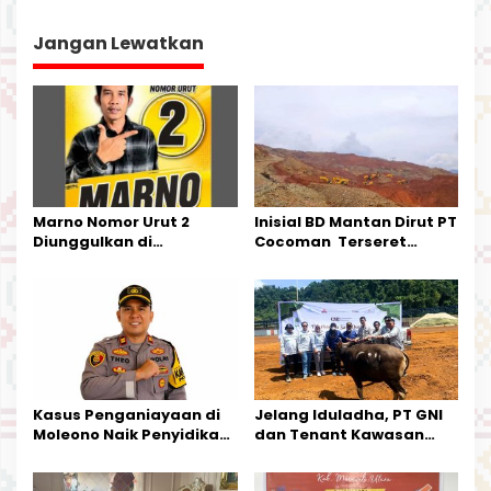
i
g
Jangan Lewatkan
a
s
i
p
o
s
Marno Nomor Urut 2
Inisial BD Mantan Dirut PT
Diunggulkan di
Cocoman Terseret
Tandoyondo,
Dugaan Pelanggaran
Kesederhanaannya Jadi
Tata Kelola Tambang
Harapan Warga
Kalimantan Barat
Kasus Penganiayaan di
Jelang Iduladha, PT GNI
Moleono Naik Penyidikan,
dan Tenant Kawasan
IPTU Theo Berikan
Industri Salurkan Sapi
Kesempatan Terakhir
Kurban