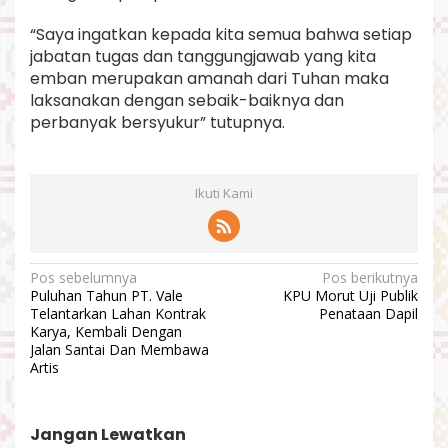
“Saya ingatkan kepada kita semua bahwa setiap
jabatan tugas dan tanggungjawab yang kita
emban merupakan amanah dari Tuhan maka
laksanakan dengan sebaik-baiknya dan
perbanyak bersyukur” tutupnya.
Ikuti Kami
N
Pos sebelumnya
Pos berikutnya
Puluhan Tahun PT. Vale
KPU Morut Uji Publik
a
Telantarkan Lahan Kontrak
Penataan Dapil
v
Karya, Kembali Dengan
Jalan Santai Dan Membawa
i
Artis
g
a
Jangan Lewatkan