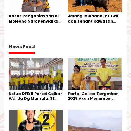
Kasus Penganiayaan di
Jelang Iduladha, PT GNI
Moleono Naik Penyidikan,
dan Tenant Kawasan
IPTU Theo Berikan
Industri Salurkan Sapi
Kesempatan Terakhir
Kurban
News Feed
Ketua DPD II Partai Golkar
Partai Golkar Targetkan
Warda Dg Mamala, SE,
2029 Akan Memimpin
Melantik Pengurus Parti
Pemerintahan Di Morut
Kecamatan Petasia dan
Kecamatan Petbar