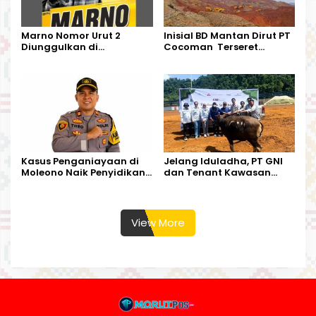
Marno Nomor Urut 2
Inisial BD Mantan Dirut PT
Diunggulkan di
Cocoman Terseret
Tandoyondo,
Dugaan Pelanggaran
Kesederhanaannya Jadi
Tata Kelola Tambang
Harapan Warga
Kalimantan Barat
Kasus Penganiayaan di
Jelang Iduladha, PT GNI
Moleono Naik Penyidikan,
dan Tenant Kawasan
IPTU Theo Berikan
Industri Salurkan Sapi
Kesempatan Terakhir
Kurban
View More