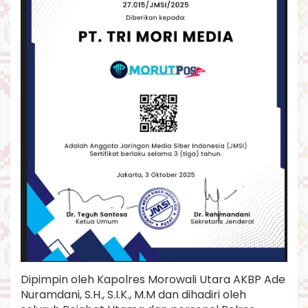
k
a
p
o
l
r
e
s
Dipimpin oleh Kapolres Morowali Utara AKBP Ade
Nuramdani, S.H., S.I.K., M.M dan dihadiri oleh