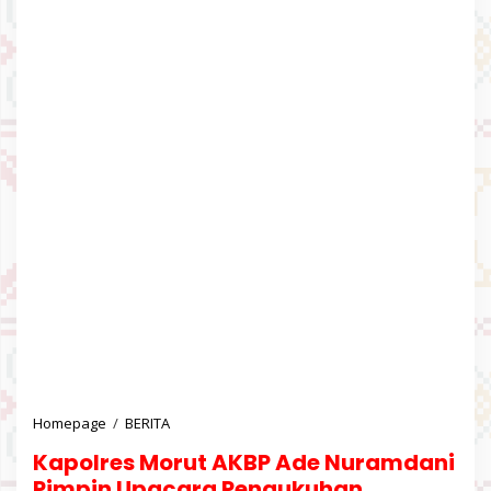
Homepage
/
BERITA
K
a
Kapolres Morut AKBP Ade Nuramdani
p
o
Pimpin Upacara Pengukuhan