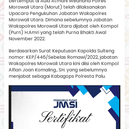
bertempat di Aula Atmani Wedhana Polres
P
Morowali Utara (Morut) telah dilaksanakan
i
Upacara Pengukuhan Jabatan Wakapolres
m
p
Morowali Utara. Dimana sebelumnya Jabatan
i
Wakapolres Morowali Utara dijabat oleh Kompol
n
(Purn) H.Amri yang telah Purna Bhakti Awal
U
November 2022.
p
a
c
Berdasarkan Surat Keputusan Kapolda Sulteng
a
nomor: KEP/446/Sebelas Romawi/2022, jabatan
r
Wakapolres Morowali Utara kini diisi oleh Kompol
a
Alfian Joan Komaling., SH. yang sebelumnya
P
menjabat sebagai Kabagops Polresta Palu.
e
n
g
u
k
u
h
a
n
W
a