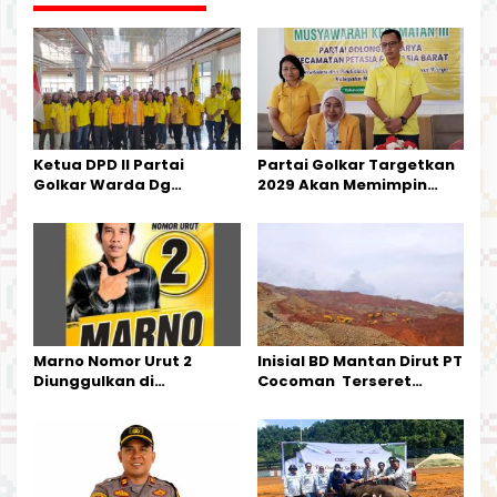
s
i
p
o
s
Ketua DPD II Partai
Partai Golkar Targetkan
Golkar Warda Dg
2029 Akan Memimpin
Mamala, SE, Melantik
Pemerintahan Di Morut
Pengurus Parti
Kecamatan Petasia dan
Kecamatan Petbar
Marno Nomor Urut 2
Inisial BD Mantan Dirut PT
Diunggulkan di
Cocoman Terseret
Tandoyondo,
Dugaan Pelanggaran
Kesederhanaannya Jadi
Tata Kelola Tambang
Harapan Warga
Kalimantan Barat