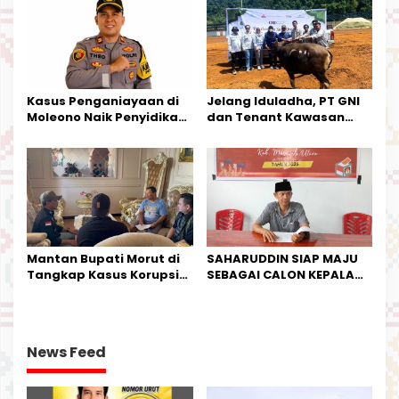
Harapan Warga
Kalimantan Barat
Kasus Penganiayaan di
Jelang Iduladha, PT GNI
Moleono Naik Penyidikan,
dan Tenant Kawasan
IPTU Theo Berikan
Industri Salurkan Sapi
Kesempatan Terakhir
Kurban
Mantan Bupati Morut di
SAHARUDDIN SIAP MAJU
Tangkap Kasus Korupsi
SEBAGAI CALON KEPALA
Perjalanan Dinas
DESA BUNTA
News Feed