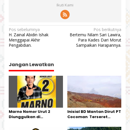
Ikuti Kami
N
Pos sebelumnya
Pos berikutnya
H. Zainal Abidin Ishak
Bertemu Nilam Sari Lawira,
a
Menggapai Akhir
Para Kades Dari Morut
v
Pengabdian.
Sampaikan Harapannya.
i
g
Jangan Lewatkan
a
s
i
p
o
s
Marno Nomor Urut 2
Inisial BD Mantan Dirut PT
Diunggulkan di
Cocoman Terseret
Tandoyondo,
Dugaan Pelanggaran
Kesederhanaannya Jadi
Tata Kelola Tambang