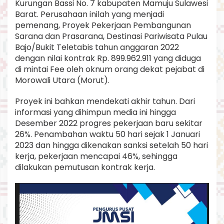
Kurungan Bassi No. 7 kabupaten Mamuju Sulawesi
U
Barat. Perusahaan inilah yang menjadi
L
P
pemenang, Proyek Pekerjaan Pembangunan
D
Sarana dan Prasarana, Destinasi Pariwisata Pulau
i
Bajo/Bukit Teletabis tahun anggaran 2022
P
dengan nilai kontrak Rp. 899.962.911 yang diduga
e
di mintai Fee oleh oknum orang dekat pejabat di
r
t
Morowali Utara (Morut).
a
n
Proyek ini bahkan mendekati akhir tahun. Dari
y
informasi yang dihimpun media ini hingga
a
Desember 2022 progres pekerjaan baru sekitar
k
a
26%. Penambahan waktu 50 hari sejak 1 Januari
n
2023 dan hingga dikenakan sanksi setelah 50 hari
.
kerja, pekerjaan mencapai 46%, sehingga
dilakukan pemutusan kontrak kerja.