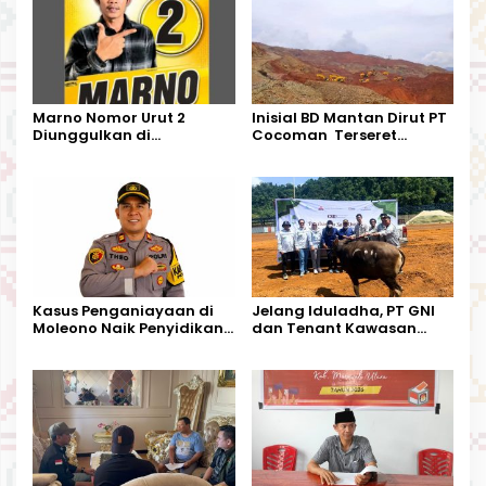
Marno Nomor Urut 2
Inisial BD Mantan Dirut PT
Diunggulkan di
Cocoman Terseret
Tandoyondo,
Dugaan Pelanggaran
Kesederhanaannya Jadi
Tata Kelola Tambang
Harapan Warga
Kalimantan Barat
Kasus Penganiayaan di
Jelang Iduladha, PT GNI
Moleono Naik Penyidikan,
dan Tenant Kawasan
IPTU Theo Berikan
Industri Salurkan Sapi
Kesempatan Terakhir
Kurban