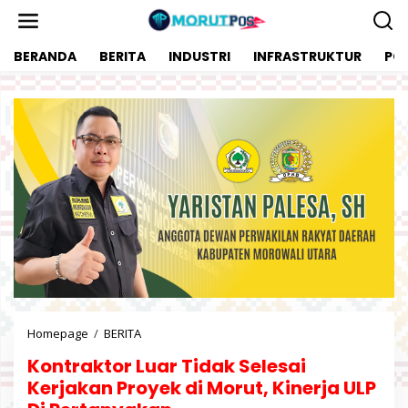
L
e
w
BERANDA
BERITA
INDUSTRI
INFRASTRUKTUR
POL
a
t
i
k
e
k
o
n
t
e
n
Homepage
/
BERITA
K
o
Kontraktor Luar Tidak Selesai
n
t
Kerjakan Proyek di Morut, Kinerja ULP
r