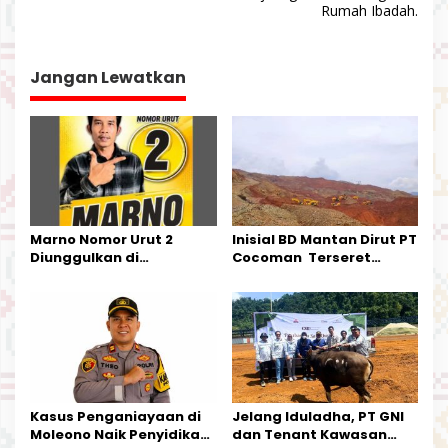
Rumah Ibadah.
i
g
a
Jangan Lewatkan
s
i
p
o
s
Marno Nomor Urut 2
Inisial BD Mantan Dirut PT
Diunggulkan di
Cocoman Terseret
Tandoyondo,
Dugaan Pelanggaran
Kesederhanaannya Jadi
Tata Kelola Tambang
Harapan Warga
Kalimantan Barat
Kasus Penganiayaan di
Jelang Iduladha, PT GNI
Moleono Naik Penyidikan,
dan Tenant Kawasan