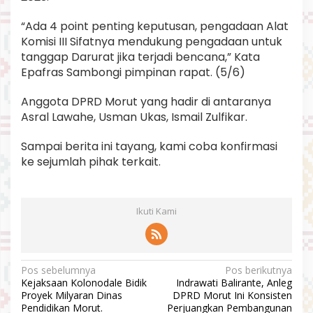
“Ada 4 point penting keputusan, pengadaan Alat
Komisi III Sifatnya mendukung pengadaan untuk
tanggap Darurat jika terjadi bencana,” Kata
Epafras Sambongi pimpinan rapat. (5/6)
Anggota DPRD Morut yang hadir di antaranya
Asral Lawahe, Usman Ukas, Ismail Zulfikar.
Sampai berita ini tayang, kami coba konfirmasi
ke sejumlah pihak terkait.
Ikuti Kami
N
Pos sebelumnya
Pos berikutnya
Kejaksaan Kolonodale Bidik
Indrawati Balirante, Anleg
a
Proyek Milyaran Dinas
DPRD Morut Ini Konsisten
v
Pendidikan Morut.
Perjuangkan Pembangunan