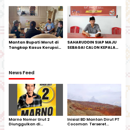
IPTU Theo Berikan
Industri Salurkan Sapi
Kesempatan Terakhir
Kurban
Mantan Bupati Morut di
SAHARUDDIN SIAP MAJU
Tangkap Kasus Korupsi
SEBAGAI CALON KEPALA
Perjalanan Dinas
DESA BUNTA
News Feed
Marno Nomor Urut 2
Inisial BD Mantan Dirut PT
Diunggulkan di
Cocoman Terseret
Tandoyondo,
Dugaan Pelanggaran