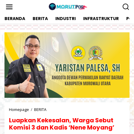
L
e
w
BERANDA
BERITA
INDUSTRI
INFRASTRUKTUR
POL
a
t
i
k
e
k
o
n
t
e
n
Homepage
/
BERITA
L
u
Luapkan Kekesalan, Warga Sebut
a
p
Komisi 3 dan Kadis ‘Nene Moyang’
k