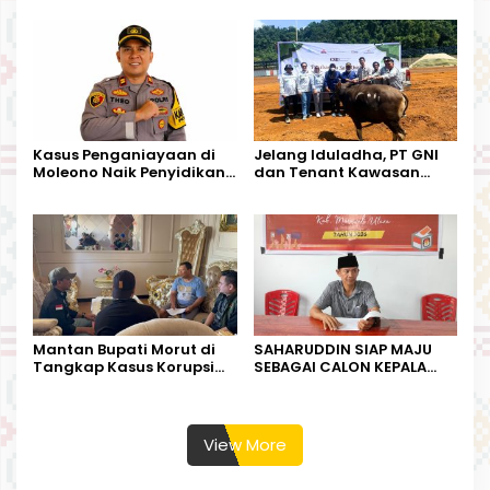
Kesederhanaannya Jadi
Tata Kelola Tambang
Harapan Warga
Kalimantan Barat
Kasus Penganiayaan di
Jelang Iduladha, PT GNI
Moleono Naik Penyidikan,
dan Tenant Kawasan
IPTU Theo Berikan
Industri Salurkan Sapi
Kesempatan Terakhir
Kurban
Mantan Bupati Morut di
SAHARUDDIN SIAP MAJU
Tangkap Kasus Korupsi
SEBAGAI CALON KEPALA
Perjalanan Dinas
DESA BUNTA
View More