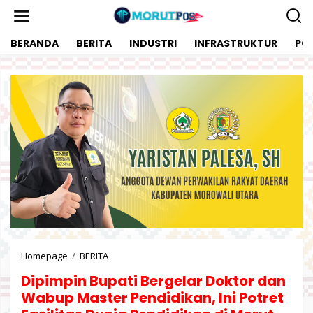
L
e
w
BERANDA
BERITA
INDUSTRI
INFRASTRUKTUR
POL
a
t
i
k
e
k
o
n
t
e
n
Homepage
/
BERITA
D
i
Dipimpin Bupati Bergelar Doktor dan
p
i
Wabup Master Pendidikan, Ini Potret
m