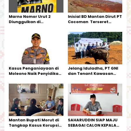
s
Marno Nomor Urut 2
Inisial BD Mantan Dirut PT
Diunggulkan di
Cocoman Terseret
Tandoyondo,
Dugaan Pelanggaran
Kesederhanaannya Jadi
Tata Kelola Tambang
Harapan Warga
Kalimantan Barat
Kasus Penganiayaan di
Jelang Iduladha, PT GNI
Moleono Naik Penyidikan,
dan Tenant Kawasan
IPTU Theo Berikan
Industri Salurkan Sapi
Kesempatan Terakhir
Kurban
Mantan Bupati Morut di
SAHARUDDIN SIAP MAJU
Tangkap Kasus Korupsi
SEBAGAI CALON KEPALA
Perjalanan Dinas
DESA BUNTA