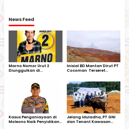
News Feed
Marno Nomor Urut 2
Inisial BD Mantan Dirut PT
Diunggulkan di
Cocoman Terseret
Tandoyondo,
Dugaan Pelanggaran
Kesederhanaannya Jadi
Tata Kelola Tambang
Harapan Warga
Kalimantan Barat
Kasus Penganiayaan di
Jelang Iduladha, PT GNI
Moleono Naik Penyidikan,
dan Tenant Kawasan
IPTU Theo Berikan
Industri Salurkan Sapi