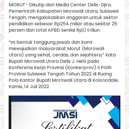
i
MORUT- Dikutip dari Media Center Delis-Djira.
P
Pemerintah Kabupaten Morowali Utara, Sulawesi
o
Tengah, mengalokasikan anggaran untuk sektor
t
pendidikan sebesar Rp254 miliar atau sekitar 25
r
e
persen dari total APBD senilai Rp1,1 triliun.
t
F
“Ini bentuk tanggung jawab dan kami
a
mewujudkan masyarakat Morut (Morowali
s
Utara) yang sehat, cerdas, dan sejahtera,” kata
i
l
Bupati Morowali Utara Delis J. Hehi pada
i
Konferensi Kerja Provinsi (Konkerprov) II PGRI
t
Provinsi Sulawesi Tengah Tahun 2022 di Ruang
a
Pola Kantor Bupati Morowali Utara di Kolonodale,
s
Kamis, 14 Juli 2022.
D
u
n
i
a
P
e
n
d