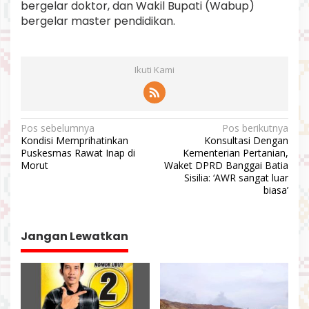
bergelar doktor, dan Wakil Bupati (Wabup)
bergelar master pendidikan.
Ikuti Kami
N
Pos sebelumnya
Pos berikutnya
Kondisi Memprihatinkan
Konsultasi Dengan
a
Puskesmas Rawat Inap di
Kementerian Pertanian,
v
Morut
Waket DPRD Banggai Batia
Sisilia: ‘AWR sangat luar
i
biasa’
g
a
Jangan Lewatkan
s
i
p
o