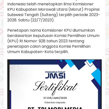
t
Indonesia telah menetapkan lima Komisioner
P
KPU Kabupaten Morowali Utara (Morut) Propinsi
e
Sulawesi Tengah (Sulteng) terpilih periode 2023-
r
2028. Sabtu (22/7/2023).
i
o
d
Penetapan nama Komisioner KPU diumumkan
e
berdasarkan keputusan Komisi Pemilihan Umum
2
(KPU) RI Nomor: 928 tahun 2023 tentang
0
penetapan calon anggota Komisi Pemilihan
2
3
Umum Kabupaten-Kota terpilih.
-
2
0
2
8
.