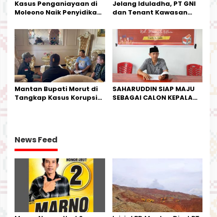
Kasus Penganiayaan di
Jelang Iduladha, PT GNI
Moleono Naik Penyidikan,
dan Tenant Kawasan
IPTU Theo Berikan
Industri Salurkan Sapi
Kesempatan Terakhir
Kurban
Mantan Bupati Morut di
SAHARUDDIN SIAP MAJU
Tangkap Kasus Korupsi
SEBAGAI CALON KEPALA
Perjalanan Dinas
DESA BUNTA
News Feed