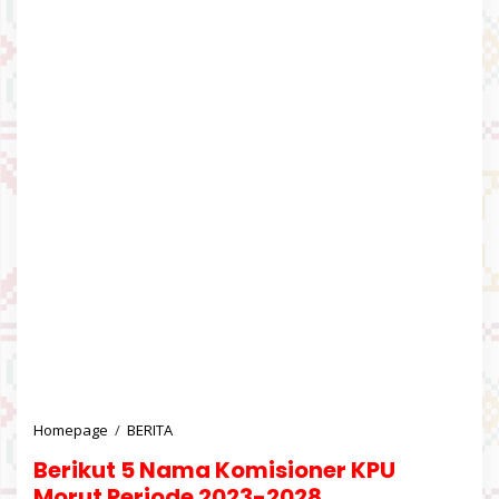
Homepage
/
BERITA
B
e
Berikut 5 Nama Komisioner KPU
r
i
Morut Periode 2023-2028.