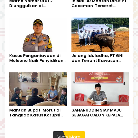
Marno Nomor Urut 2
Inisial BD Mantan Dirut PT
Diunggulkan di
Cocoman Terseret
Tandoyondo,
Dugaan Pelanggaran
Kesederhanaannya Jadi
Tata Kelola Tambang
Harapan Warga
Kalimantan Barat
Kasus Penganiayaan di
Jelang Iduladha, PT GNI
Moleono Naik Penyidikan,
dan Tenant Kawasan
IPTU Theo Berikan
Industri Salurkan Sapi
Kesempatan Terakhir
Kurban
Mantan Bupati Morut di
SAHARUDDIN SIAP MAJU
Tangkap Kasus Korupsi
SEBAGAI CALON KEPALA
Perjalanan Dinas
DESA BUNTA
View More