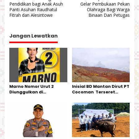
v
Pendidikan bagi Anak Asuh
Gelar Pembukaan Pekan
Panti Asuhan Raudhatul
Olahraga Bagi Warga
i
Fitrah dan Alesintowe
Binaan Dan Petugas
g
a
Jangan Lewatkan
s
i
p
o
s
Marno Nomor Urut 2
Inisial BD Mantan Dirut PT
Diunggulkan di
Cocoman Terseret
Tandoyondo,
Dugaan Pelanggaran
Kesederhanaannya Jadi
Tata Kelola Tambang
Harapan Warga
Kalimantan Barat