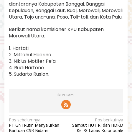
diantaranya Kabupaten Banggai, Banggai
Kepulauan, Banggai Laut, Buol, Morowali, Morowali
Utara, Tojo una-una, Poso, Toli-toli, dan Kota Palu.
Berikut nama komisioner KPU Kabupaten
Morowali Utara:
1. Hartati
2. Miftahul Haerina
3. Niklus Motifer Pe’a
4. Rudi Hartono
5. Sudarto Ruslan.
Ikuti Kami
N
Pos sebelumnya
Pos berikutnya
PT GNI Rutin Menyalurkan
Sambut HUT RI dan HDKD
a
Bantuan CSR Bidang
Ke 78 Lapas Kolonodale